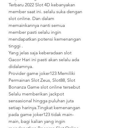
Terbaru 2022 Slot 4D kebanyakan 
member saat ini. selalu suka dengan 
slot online. Dan dalam 
memainkannya nanti semua 
member pasti selalu ingin 
mendapatkan potensi kemenangan 
tinggi .
Yang jelas saja keberadaan slot 
Gacor Hari ini pasti akan selalu ada 
didalamnya.
Provider game joker123 Memiliki 
Permainan Slot Zeus, Slot88, Slot 
Bonanza Game slot online tersebut 
Selalu memberikan jackpot 
sensasional hingga puluhan juta 
setiap harinya.Tingkat kemenangan 
pada game joker123 tidak main-
main, bagi kalian yang ingin 