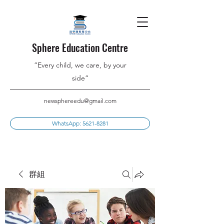
Sphere Education Centre
”Every child, we care, by your
side”
newsphereedu@gmail.com
WhatsApp: 5621-8281
群組