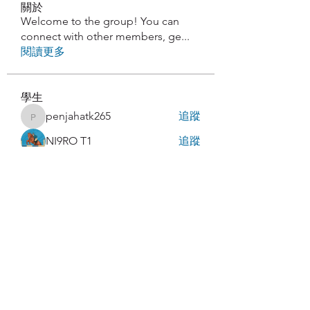
關於
Welcome to the group! You can
connect with other members, ge
...
閱讀更多
學生
penjahatk265
追蹤
penjahatk265
NI9RO T1
追蹤
latteart293
追蹤
latteart293
Paturo Pls
追蹤
abakaz.az
追蹤
abakaz.az
查看所有學生（85）