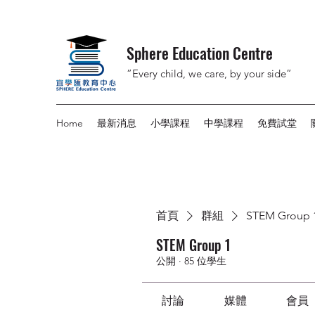
Sphere Education Centre
”Every child, we care, by your side”
Home
最新消息
小學課程
中學課程
免費試堂
首頁
群組
STEM Group 
STEM Group 1
公開
·
85 位學生
討論
媒體
會員