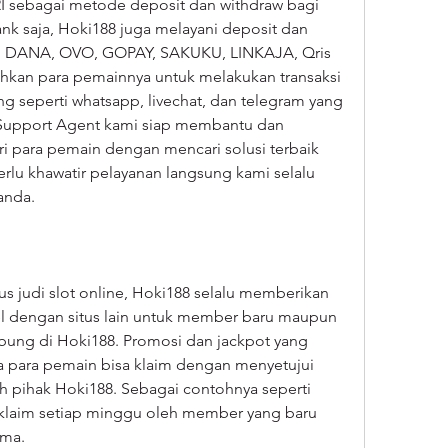
ebagai metode deposit dan withdraw bagi 
nk saja, Hoki188 juga melayani deposit dan 
rti DANA, OVO, GOPAY, SAKUKU, LINKAJA, Qris 
n para pemainnya untuk melakukan transaksi 
g seperti whatsapp, livechat, dan telegram yang 
 Support Agent kami siap membantu dan 
i para pemain dengan mencari solusi terbaik 
lu khawatir pelayanan langsung kami selalu 
anda.
 judi slot online, Hoki188 selalu memberikan 
l dengan situs lain untuk member baru maupun 
ung di Hoki188. Promosi dan jackpot yang 
a para pemain bisa klaim dengan menyetujui 
eh pihak Hoki188. Sebagai contohnya seperti 
iklaim setiap minggu oleh member yang baru 
ma.