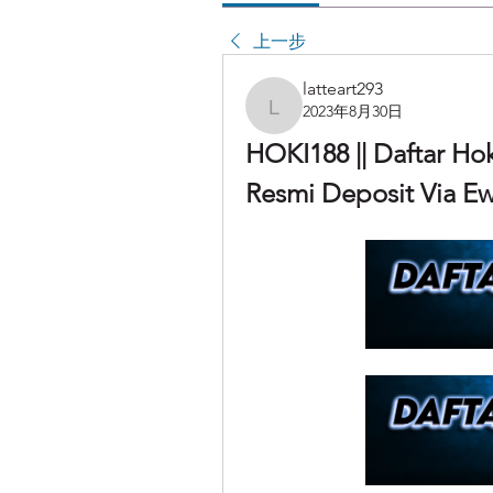
上一步
latteart293
2023年8月30日
latteart293
HOKI188 || Daftar Hok
Resmi Deposit Via Ew