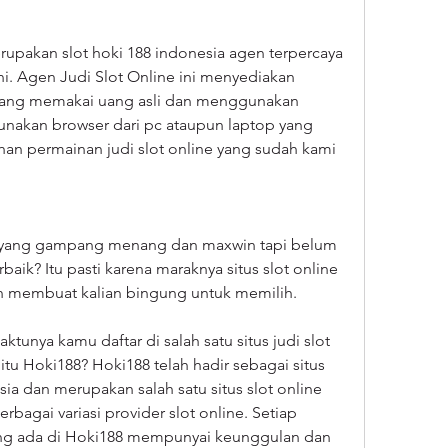
erupakan slot hoki 188 indonesia agen terpercaya 
ni. Agen Judi Slot Online ini menyediakan 
e yang memakai uang asli dan menggunakan 
gunakan browser dari pc ataupun laptop yang 
han permainan judi slot online yang sudah kami 
r yang gampang menang dan maxwin tapi belum 
baik? Itu pasti karena maraknya situs slot online 
n membuat kalian bingung untuk memilih. 
ktunya kamu daftar di salah satu situs judi slot 
itu Hoki188? Hoki188 telah hadir sebagai situs 
sia dan merupakan salah satu situs slot online 
bagai variasi provider slot online. Setiap 
ng ada di Hoki188 mempunyai keunggulan dan 