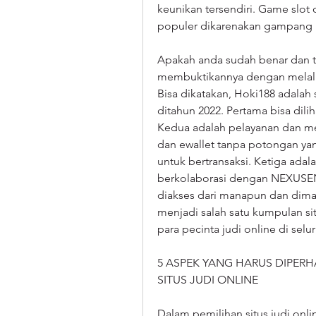
keunikan tersendiri. Game slo
populer dikarenakan gampang 
Apakah anda sudah benar dan t
membuktikannya dengan melalui
Bisa dikatakan, Hoki188 adalah s
ditahun 2022. Pertama bisa dili
Kedua adalah pelayanan dan me
dan ewallet tanpa potongan ya
untuk bertransaksi. Ketiga adal
berkolaborasi dengan NEXUSEN
diakses dari manapun dan dima
menjadi salah satu kumpulan sit
para pecinta judi online di selu
5 ASPEK YANG HARUS DIPERH
SITUS JUDI ONLINE
Dalam pemilihan situs judi onli