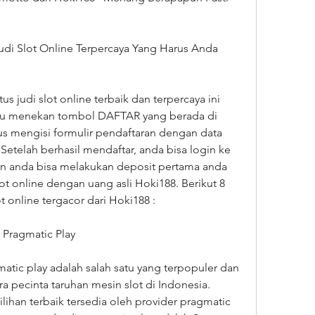
udi Slot Online Terpercaya Yang Harus Anda 
us judi slot online terbaik dan terpercaya ini 
lu menekan tombol DAFTAR yang berada di 
us mengisi formulir pendaftaran dengan data 
. Setelah berhasil mendaftar, anda bisa login ke 
an anda bisa melakukan deposit pertama anda 
lot online dengan uang asli Hoki188. Berikut 8 
 online tergacor dari Hoki188 :
 Pragmatic Play
atic play adalah salah satu yang terpopuler dan 
ra pecinta taruhan mesin slot di Indonesia. 
ihan terbaik tersedia oleh provider pragmatic 