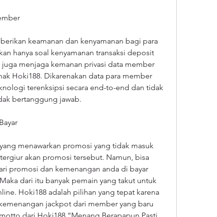
ember
erikan keamanan dan kenyamanan bagi para 
n hanya soal kenyamanan transaksi deposit 
i juga menjaga kemanan privasi data member 
ihak Hoki188. Dikarenakan data para member 
ologi terenksipsi secara end-to-end dan tidak 
idak bertanggung jawab.
Bayar
ne yang menawarkan promosi yang tidak masuk 
ergiur akan promosi tersebut. Namun, bisa 
dari promosi dan kemenangan anda di bayar 
 Maka dari itu banyak pemain yang takut untuk 
ine. Hoki188 adalah pilihan yang tepat karena 
r kemenangan jackpot dari member yang baru 
otto dari Hoki188 “Menang Berapapun Pasti 