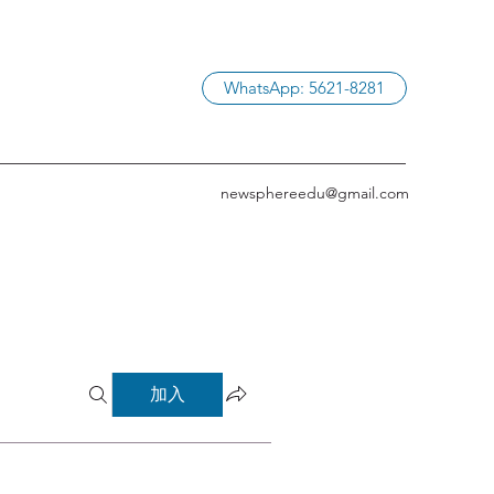
WhatsApp: 5621-8281
newsphereedu@gmail.com
加入