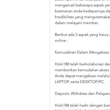
mengamati beberapa aspek yan
keamanan anda kedepannya dal
kredibilitas yang mengutamaka
dalam melayani member.
Berikut ada 5 aspek yang harus
online :
Kemudahan Dalam Mengakses 
Hoki188 telah berkolaborasi 
memberikan kemudahan akses d
Anda dapat mengakses melalui
LAPTOP, serta DESKTOP/PC.
Deposit, Withdraw dan Pelayan
Hoki188 telah hadir dengan ba