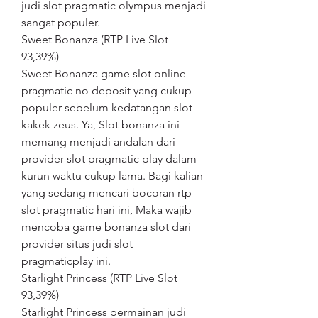
judi slot pragmatic olympus menjadi 
sangat populer.
Sweet Bonanza (RTP Live Slot 
93,39%)
Sweet Bonanza game slot online 
pragmatic no deposit yang cukup 
populer sebelum kedatangan slot 
kakek zeus. Ya, Slot bonanza ini 
memang menjadi andalan dari 
provider slot pragmatic play dalam 
kurun waktu cukup lama. Bagi kalian 
yang sedang mencari bocoran rtp 
slot pragmatic hari ini, Maka wajib 
mencoba game bonanza slot dari 
provider situs judi slot 
pragmaticplay ini.
Starlight Princess (RTP Live Slot 
93,39%)
Starlight Princess permainan judi 