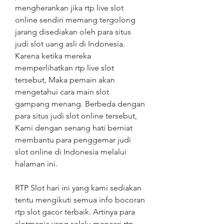
mengherankan jika rtp live slot 
online sendiri memang tergolong 
jarang disediakan oleh para situs 
judi slot uang asli di Indonesia. 
Karena ketika mereka 
memperlihatkan rtp live slot 
tersebut, Maka pemain akan 
mengetahui cara main slot 
gampang menang. Berbeda dengan 
para situs judi slot online tersebut, 
Kami dengan senang hati berniat 
membantu para penggemar judi 
slot online di Indonesia melalui 
halaman ini.
RTP Slot hari ini yang kami sediakan 
tentu mengikuti semua info bocoran 
rtp slot gacor terbaik. Artinya para 
slotmania yang selalu mencari rtp 