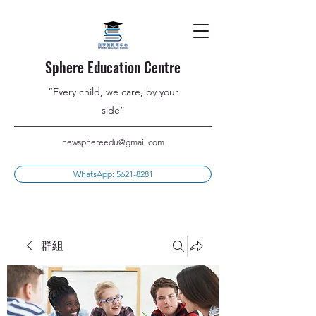
Sphere Education Centre
”Every child, we care, by your
side”
newsphereedu@gmail.com
WhatsApp: 5621-8281
群組