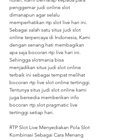
penggemar judi online slot 
dimanapun agar selalu 
memperhatikan rtp slot live hari ini. 
Sebagai salah satu situs judi slot 
online terpercaya di Indonesia, Kami 
dengan senang hati membagikan 
apa saja bocoran rtp live hari ini. 
Sehingga slotmania bisa 
menjadikan situs judi slot online 
terbaik ini sebagai tempat melihat 
bocoran rtp live slot online tertinggi. 
Tentunya situs judi slot online kami 
juga bersedia memberikan info 
bocoran rtp slot pragmatic live 
tertinggi setiap hari.
RTP Slot Live Menyediakan Pola Slot 
Kombinasi Sebagai Cara Menang 