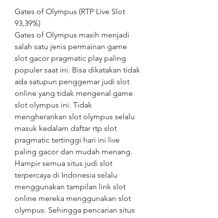
Gates of Olympus (RTP Live Slot 
93,39%)
Gates of Olympus masih menjadi 
salah satu jenis permainan game 
slot gacor pragmatic play paling 
populer saat ini. Bisa dikatakan tidak 
ada satupun penggemar judi slot 
online yang tidak mengenal game 
slot olympus ini. Tidak 
mengherankan slot olympus selalu 
masuk kedalam daftar rtp slot 
pragmatic tertinggi hari ini live 
paling gacor dan mudah menang. 
Hampir semua situs judi slot 
terpercaya di Indonesia selalu 
menggunakan tampilan link slot 
online mereka menggunakan slot 
olympus. Sehingga pencarian situs 