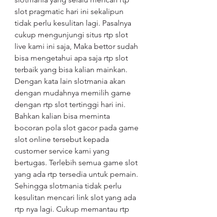
slot pragmatic hari ini sekalipun 
tidak perlu kesulitan lagi. Pasalnya 
cukup mengunjungi situs rtp slot 
live kami ini saja, Maka bettor sudah 
bisa mengetahui apa saja rtp slot 
terbaik yang bisa kalian mainkan. 
Dengan kata lain slotmania akan 
dengan mudahnya memilih game 
dengan rtp slot tertinggi hari ini. 
Bahkan kalian bisa meminta 
bocoran pola slot gacor pada game 
slot online tersebut kepada 
customer service kami yang 
bertugas. Terlebih semua game slot 
yang ada rtp tersedia untuk pemain. 
Sehingga slotmania tidak perlu 
kesulitan mencari link slot yang ada 
rtp nya lagi. Cukup memantau rtp 