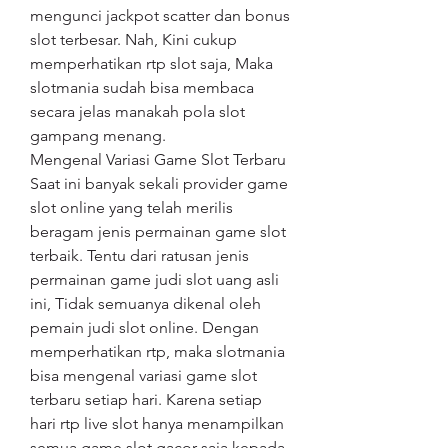
mengunci jackpot scatter dan bonus 
slot terbesar. Nah, Kini cukup 
memperhatikan rtp slot saja, Maka 
slotmania sudah bisa membaca 
secara jelas manakah pola slot 
gampang menang.
Mengenal Variasi Game Slot Terbaru
Saat ini banyak sekali provider game 
slot online yang telah merilis 
beragam jenis permainan game slot 
terbaik. Tentu dari ratusan jenis 
permainan game judi slot uang asli 
ini, Tidak semuanya dikenal oleh 
pemain judi slot online. Dengan 
memperhatikan rtp, maka slotmania 
bisa mengenal variasi game slot 
terbaru setiap hari. Karena setiap 
hari rtp live slot hanya menampilkan 
semua game slot gacor saja kepada 