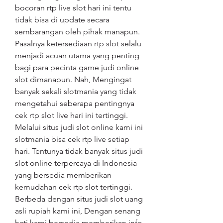
bocoran rtp live slot hari ini tentu 
tidak bisa di update secara 
sembarangan oleh pihak manapun. 
Pasalnya ketersediaan rtp slot selalu 
menjadi acuan utama yang penting 
bagi para pecinta game judi online 
slot dimanapun. Nah, Mengingat 
banyak sekali slotmania yang tidak 
mengetahui seberapa pentingnya 
cek rtp slot live hari ini tertinggi. 
Melalui situs judi slot online kami ini 
slotmania bisa cek rtp live setiap 
hari. Tentunya tidak banyak situs judi 
slot online terpercaya di Indonesia 
yang bersedia memberikan 
kemudahan cek rtp slot tertinggi. 
Berbeda dengan situs judi slot uang 
asli rupiah kami ini, Dengan senang 
hati kami bersedia memberikan info 