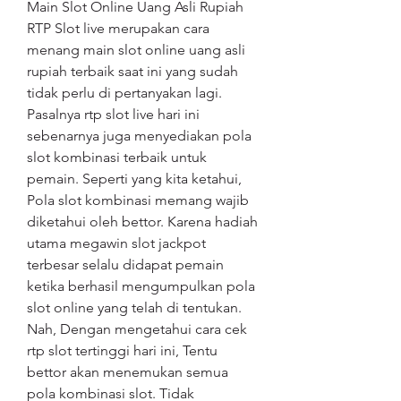
Main Slot Online Uang Asli Rupiah
RTP Slot live merupakan cara 
menang main slot online uang asli 
rupiah terbaik saat ini yang sudah 
tidak perlu di pertanyakan lagi. 
Pasalnya rtp slot live hari ini 
sebenarnya juga menyediakan pola 
slot kombinasi terbaik untuk 
pemain. Seperti yang kita ketahui, 
Pola slot kombinasi memang wajib 
diketahui oleh bettor. Karena hadiah 
utama megawin slot jackpot 
terbesar selalu didapat pemain 
ketika berhasil mengumpulkan pola 
slot online yang telah di tentukan. 
Nah, Dengan mengetahui cara cek 
rtp slot tertinggi hari ini, Tentu 
bettor akan menemukan semua 
pola kombinasi slot. Tidak 