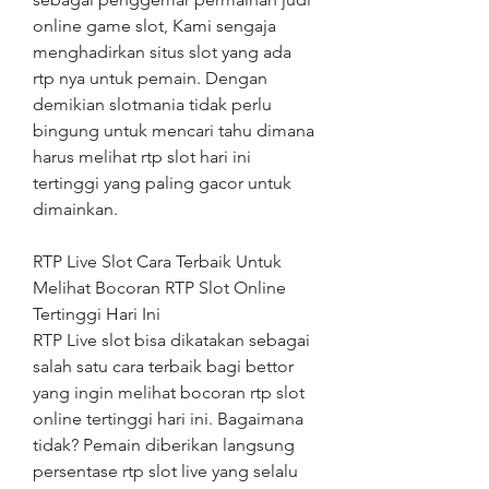
online game slot, Kami sengaja 
menghadirkan situs slot yang ada 
rtp nya untuk pemain. Dengan 
demikian slotmania tidak perlu 
bingung untuk mencari tahu dimana 
harus melihat rtp slot hari ini 
tertinggi yang paling gacor untuk 
dimainkan.
RTP Live Slot Cara Terbaik Untuk 
Melihat Bocoran RTP Slot Online 
Tertinggi Hari Ini
RTP Live slot bisa dikatakan sebagai 
salah satu cara terbaik bagi bettor 
yang ingin melihat bocoran rtp slot 
online tertinggi hari ini. Bagaimana 
tidak? Pemain diberikan langsung 
persentase rtp slot live yang selalu 