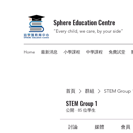
Sphere Education Centre
”Every child, we care, by your side”
Home
最新消息
小學課程
中學課程
免費試堂
首頁
群組
STEM Group 
STEM Group 1
公開
·
85 位學生
討論
媒體
會員