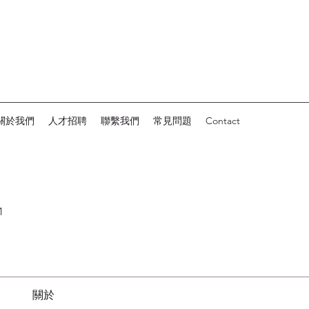
關於我們
人才招聘
聯繫我們
常見問題
Contact
1
關於