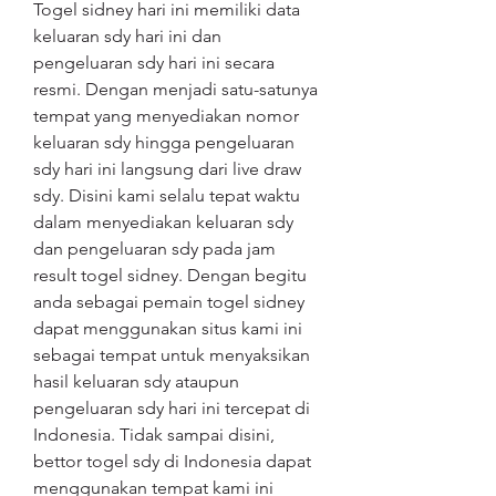
Togel sidney hari ini memiliki data 
keluaran sdy hari ini dan 
pengeluaran sdy hari ini secara 
resmi. Dengan menjadi satu-satunya 
tempat yang menyediakan nomor 
keluaran sdy hingga pengeluaran 
sdy hari ini langsung dari live draw 
sdy. Disini kami selalu tepat waktu 
dalam menyediakan keluaran sdy 
dan pengeluaran sdy pada jam 
result togel sidney. Dengan begitu 
anda sebagai pemain togel sidney 
dapat menggunakan situs kami ini 
sebagai tempat untuk menyaksikan 
hasil keluaran sdy ataupun 
pengeluaran sdy hari ini tercepat di 
Indonesia. Tidak sampai disini, 
bettor togel sdy di Indonesia dapat 
menggunakan tempat kami ini 