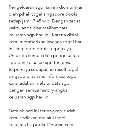
Pengeluaran sgp hari ini diumumkan 
oleh pihak togel singapore pools 
setiap jam 17.45 wib. Dengan tepat 
waktu anda bisa melihat data 
keluaran sgp hari ini. Karena disini 
kami memberikan layanan togel hari 
ini singapore pools terpercaya. 
Untuk itu semua data pengeluaran 
sgp dan keluaran sgp tentunya 
terpercaya sebagai no result togel 
singapore hari ini. Informasi togel 
kami adakan melalui data sgp 
dengan semua history angka 
keluaran sgp hari ini.
Data hk hari ini terlengkap sudah 
kami sediakan melalui tabel 
keluaran hk pools. Dengan cara 