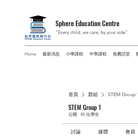
Sphere Education Centre
”Every child, we care, by your side”
Home
最新消息
小學課程
中學課程
免費試堂
首頁
群組
STEM Group 
STEM Group 1
公開
·
85 位學生
討論
媒體
會員