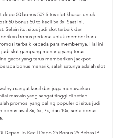
depo 50 bonus 50? Situs slot khusus untuk 
50 bonus 50 to kecil 5x 3x. Saat ini, 
 Selain itu, situs judi slot terbaik dan 
mberikan bonus pertama untuk member baru 
omosi terbaik kepada para membernya. Hal ini 
s judi slot gampang menang yang terus 
e gacor yang terus memberikan jackpot 
apa bonus menarik, salah satunya adalah slot 
alnya sangat kecil dan juga menawarkan 
ai maxwin yang sangat tinggi di setiap 
ah promosi yang paling populer di situs judi 
 bonus awal 3x, 5x, 7x, dan 10x, serta bonus 
a.
 Di Depan To Kecil Depo 25 Bonus 25 Bebas IP