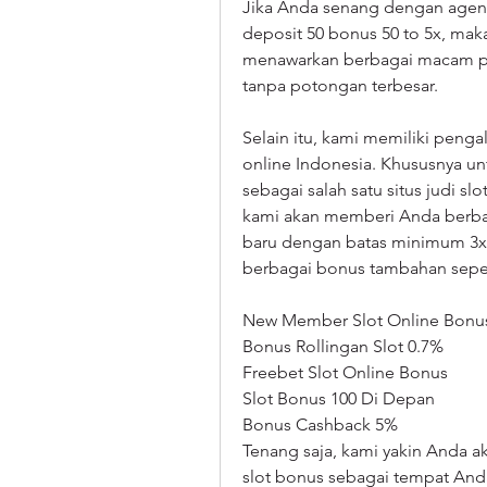
Jika Anda senang dengan agen 
deposit 50 bonus 50 to 5x, maka s
menawarkan berbagai macam pro
tanpa potongan terbesar.
Selain itu, kami memiliki penga
online Indonesia. Khususnya unt
sebagai salah satu situs judi slo
kami akan memberi Anda berbag
baru dengan batas minimum 3x, 
berbagai bonus tambahan seper
New Member Slot Online Bonu
Bonus Rollingan Slot 0.7%
Freebet Slot Online Bonus
Slot Bonus 100 Di Depan
Bonus Cashback 5%
Tenang saja, kami yakin Anda ak
slot bonus sebagai tempat Anda 