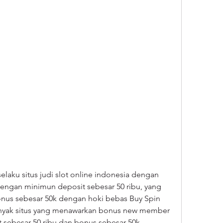
elaku situs judi slot online indonesia dengan 
engan minimun deposit sebesar 50 ribu, yang 
nus sebesar 50k dengan hoki bebas Buy Spin 
banyak situs yang menawarkan bonus new member 
 sebesar 50 ribu dan bonus sebesar 50k.