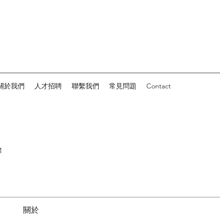
關於我們
人才招聘
聯繫我們
常見問題
Contact
1
關於