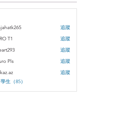
jahatk265
追蹤
tk265
RO T1
追蹤
teart293
追蹤
293
uro Pls
追蹤
kaz.az
追蹤
az
學生（85）