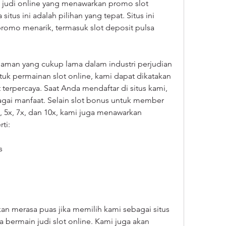
judi online yang menawarkan promo slot 
itus ini adalah pilihan yang tepat. Situs ini 
mo menarik, termasuk slot deposit pulsa 
laman yang cukup lama dalam industri perjudian 
uk permainan slot online, kami dapat dikatakan 
t terpercaya. Saat Anda mendaftar di situs kami, 
ai manfaat. Selain slot bonus untuk member 
5x, 7x, dan 10x, kami juga menawarkan 
ti:
s
an merasa puas jika memilih kami sebagai situs 
bermain judi slot online. Kami juga akan 