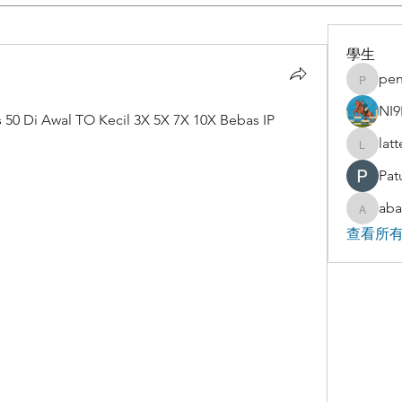
學生
pen
penjaha
NI9
s 50 Di Awal TO Kecil 3X 5X 7X 10X Bebas IP
lat
latteart
Pat
aba
abakaz.
查看所有