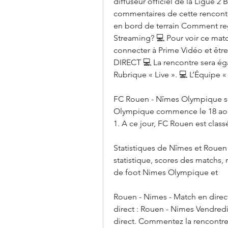
diffuseur officiel de la Ligue 2 
commentaires de cette rencontr
en bord de terrain Comment reg
Streaming? 💻 Pour voir ce match
connecter à Prime Vidéo et êtr
DIRECT 💻 La rencontre sera égal
Rubrique « Live ». 💻 L’Équipe « 
FC Rouen - Nîmes Olympique sco
Olympique commence le 18 août 
1. A ce jour, FC Rouen est class
Statistiques de Nîmes et Rouen S
statistique, scores des matchs, 
de foot Nimes Olympique et
Rouen - Nimes - Match en direct
direct : Rouen - Nimes Vendredi
direct. Commentez la rencontr