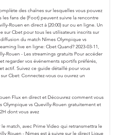
 complète des chaînes sur lesquelles vous pouvez 
 les fans de (Foot) peuvent suivre la rencontre 
ly-Rouen en direct à (20:00) sur ou en ligne. Un 
 sur Cbet pour tous les utilisateurs inscrits sur 
de diffusion du match Nîmes Olympique vs 
reaming live en ligne: Cbet Quand? 2023-03-11, 
y-Rouen - Les streamings gratuits Pour accéder 
et regarder vos événements sportifs préférés, 
 actif. Suivez ce guide détaillé pour vous 
t sur Cbet: Connectez-vous ou ouvrez un 
ouen Flux en direct et Découvrez comment vous 
 Olympique vs Quevilly-Rouen gratuitement et 
 H2H dont vous avez
r le match, avec Prime Video qui retransmettra le 
lly Rouen - Nimes est à suivre sur le direct Ligue 