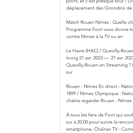
point, et c'est presque tout ! Di
déplacement des Girondins de
Match Rouen Nîmes : Quelle cha
Programme Foot vous donne tout
contre Nîmes à la TV ou en
Le Havre (HAC) / Quevilly-Rouen
tv.org 21 avr. 2023 —  21 avr. 2
Quevilly-Rouen en Streaming ? L
sur
Rouen - Nîmes En direct - Natio
1899 / Nîmes Olympique : Nation
chaîne regarder Rouen - Nîmes
À tous les fans de Foot qui sou
sur à 20:00 pour suivre la rencon
smartphone. Chaînes TV - Comm