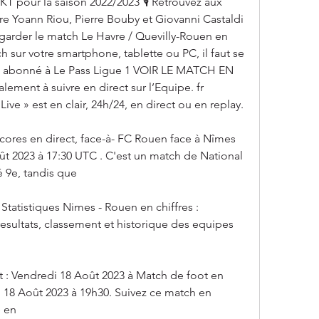
BKT pour la saison 2022/2023 🎙️ Retrouvez aux 
e Yoann Riou, Pierre Bouby et Giovanni Castaldi 
arder le match Le Havre / Quevilly-Rouen en 
 sur votre smartphone, tablette ou PC, il faut se 
e abonné à Le Pass Ligue 1 VOIR LE MATCH EN 
ement à suivre en direct sur l’Equipe. fr 
Live » est en clair, 24h/24, en direct ou en replay.
res en direct, face-à- FC Rouen face à Nîmes 
2023 à 17:30 UTC . C'est un match de National 
é 9e, tandis que
tatistiques Nimes - Rouen en chiffres : 
resultats, classement et historique des equipes 
 : Vendredi 18 Août 2023 à Match de foot en 
 18 Août 2023 à 19h30. Suivez ce match en 
e en