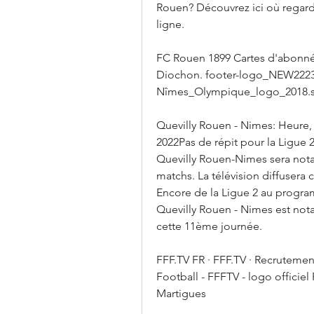
Rouen? Découvrez ici où regard
ligne.
FC Rouen 1899 Cartes d'abonné 
Diochon. footer-logo_NEW2223.
Nîmes_Olympique_logo_2018.s
Quevilly Rouen - Nimes: Heure, 
2022Pas de répit pour la Ligue
Quevilly Rouen-Nimes sera not
matchs. La télévision diffusera 
Encore de la Ligue 2 au program
Quevilly Rouen - Nimes est not
cette 11ème journée.
FFF.TV FR · FFF.TV · Recrutemen
Football - FFFTV - logo offici
Martigues