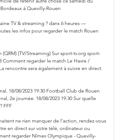
fficile de retenir autre chose ce samedi du 
 Bordeaux à Quevilly-Rouen
ine TV & streaming ? dans 6 heures — 
es les infos pour regarder le match Rouen 
 (QRM) (TV/Streaming) Sur sport-tv.org sport-
023 Comment regarder le match Le Havre / 
a rencontre sera également à suivre en direct 
nal, 18/08/2023 19:30 Football Club de Rouen 
al, 2e journée. 18/08/2023 19:30 Sur quelle 
 ? FFF
haitent ne rien manquer de l’action, rendez-vous 
tre en direct sur votre télé, ordinateur ou 
ent regarder Nîmes Olympique - Quevilly-