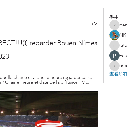
學生
pen
penjaha
NI9
ECT!!!))) regarder Rouen Nîmes 
lat
latteart
2023
Pat
aba
abakaz.
查看所有
elle chaine et à quelle heure regarder ce soir 
n ? Chaine, heure et date de la diffusion TV ...