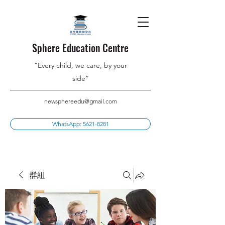
Sphere Education Centre
”Every child, we care, by your
side”
newsphereedu@gmail.com
WhatsApp: 5621-8281
群組