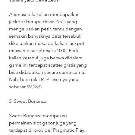
Animasi bila kalian mendapatkan 
jackpot berupa dewa Zeus yang 
mengeluarkan petir, tentu dengan 
semakin banyaknya petir tersebut 
dikeluarkan maka perkalian jackpot 
maxwin bisa sebesar x1000. Perlu 
kalian ketahui juga bahwa didalam 
game ini terdapat scatter gratis yang 
bisa didapatkan secara cuma-cuma. 
Nah, bagi nilai RTP Live nya yaitu 
sebesar 99,18%.
3. Sweet Bonanza
Sweet Bonanza merupakan 
permainan slot gacor juga yang 
terdapat di provider Pragmatic Play, 