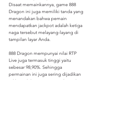
Disaat memainkannya, game 888 
Dragon ini juga memiliki tanda yang 
menandakan bahwa pemain 
mendapatkan jackpot adalah ketiga 
naga tersebut melayang-layang di 
tampilan layar Anda.
888 Dragon mempunyai nilai RTP 
Live juga termasuk tinggi yaitu 
sebesar 98,90%. Sehingga 
permainan ini juga sering dijadikan 
pilihan oleh para pemain slot online 
Indonesia. Game dari Pragmatic Play 
inilah merupakan yang paling 
terakhir dari urutan keenam game 
slot gacor.
Cara Cek dan Menghitung RTP Live 
Pragmatic Play