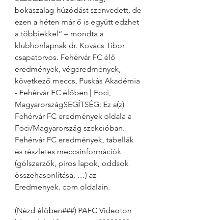
bokaszalag-húzódást szenvedett, de 
ezen a héten már ő is együtt edzhet 
a többiekkel” – mondta a 
klubhonlapnak dr. Kovács Tibor 
csapatorvos. Fehérvár FC élő 
eredmények, végeredmények, 
következő meccs, Puskás Akadémia 
- Fehérvár FC élőben | Foci, 
MagyarországSEGÍTSÉG: Ez a(z) 
Fehérvár FC eredmények oldala a 
Foci/Magyarország szekcióban. 
Fehérvár FC eredmények, tabellák 
és részletes meccsinformációk 
(gólszerzők, piros lapok, oddsok 
összehasonlítása, …) az 
Eredmenyek. com oldalain.
(Nézd élőben###) PAFC Videoton 