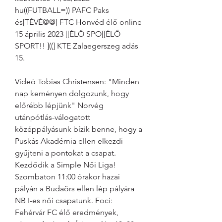
hu((FUTBALL=)) PAFC Paks 
és[TÉVÉ@@] FTC Honvéd élő online 
15 április 2023 [[ÉLŐ SPO[[ÉLŐ 
SPORT!! ]((] KTE Zalaegerszeg adás 
15.
Videó Tobias Christensen: "Minden 
nap keményen dolgozunk, hogy 
előrébb lépjünk" Norvég 
utánpótlás-válogatott 
középpályásunk bízik benne, hogy a 
Puskás Akadémia ellen elkezdi 
gyűjteni a pontokat a csapat. 
Kezdődik a Simple Női Liga! 
Szombaton 11:00 órakor hazai 
pályán a Budaörs ellen lép pályára 
NB I-es női csapatunk. Foci: 
Fehérvár FC élő eredmények, 