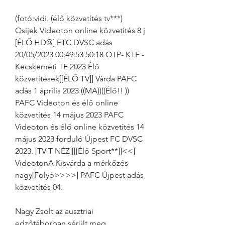
(fotó:vidi. (élő közvetítés tv***) 
Osijek Videoton online közvetítés 8 j 
[ÉLŐ HD@] FTC DVSC adás 
20/05/2023 00:49:53 50:18 OTP- KTE - 
Kecskeméti TE 2023 Élő 
közvetítések[[ÉLŐ TV]] Várda PAFC 
adás 1 április 2023 ((MA))((Élő!! )) 
PAFC Videoton és élő online 
közvetítés 14 május 2023 PAFC 
Videoton és élő online közvetítés 14 
május 2023 forduló Újpest FC DVSC 
2023. [TV-T NÉZ][[[Élő Sport**]]<<] 
VideotonA Kisvárda a mérkőzés 
nagy[Folyó>>>>] PAFC Újpest adás 
közvetítés 04.
Nagy Zsolt az ausztriai 
edzőtáborban sérült meg, 