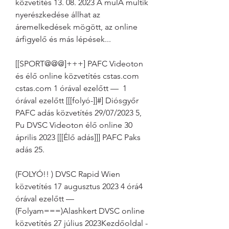
közvetítés 13. 08. 2023 A mulA multik 
nyerészkedése állhat az 
áremelkedések mögött, az online 
árfigyelő és más lépések...
[[SPORT@@@]+++] PAFC Videoton 
és élő online közvetítés cstas.com 
cstas.com 1 órával ezelőtt —  1 
órával ezelőtt [[[folyó-]]#] Diósgyőr 
PAFC adás közvetítés 29/07/2023 5, 
Pu DVSC Videoton élő online 30 
április 2023 [[[Élő adás]]] PAFC Paks 
adás 25.
(FOLYÓ!! ) DVSC Rapid Wien 
közvetítés 17 augusztus 2023 4 órá4 
órával ezelőtt — 
(Folyam===)Alashkert DVSC online 
közvetítés 27 július 2023Kezdőoldal - 