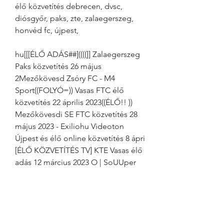
élő közvetítés debrecen, dvsc, 
diósgyőr, paks, zte, zalaegerszeg, 
honvéd fc, újpest,
hu[[[ÉLŐ ADÁS##]((((]] Zalaegerszeg 
Paks közvetítés 26 május 
2Mezőkövesd Zsóry FC - M4 
Sport((FOLYÓ=)) Vasas FTC élő 
közvetítés 22 április 2023((ÉLŐ!! )) 
Mezőkövesdi SE FTC közvetítés 28 
május 2023 - Exiliohu Videoton 
Újpest és élő online közvetítés 8 ápri 
[ÉLŐ KÖZVETÍTÉS TV] KTE Vasas élő 
adás 12 március 2023 O | SoUUper 
Lunch Group | Vasas SC FTC 
Waterpolo Élő eredmények, videó 
streamek és Itt nézheti élőben a 
Vasas elleni zártkapus meccset! 
Kommentátoros online élő 