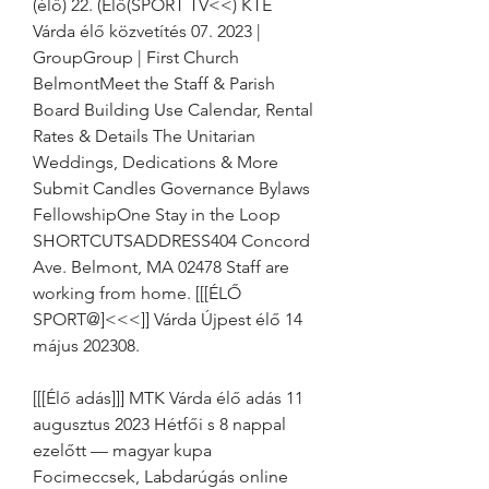
(élő) 22. (Élő(SPORT TV<<) KTE 
Várda élő közvetítés 07. 2023 | 
GroupGroup | First Church 
BelmontMeet the Staff & Parish 
Board Building Use Calendar, Rental 
Rates & Details The Unitarian 
Weddings, Dedications & More 
Submit Candles Governance Bylaws 
FellowshipOne Stay in the Loop 
SHORTCUTSADDRESS404 Concord 
Ave. Belmont, MA 02478 Staff are 
working from home. [[[ÉLŐ 
SPORT@]<<<]] Várda Újpest élő 14 
május 202308.
[[[Élő adás]]] MTK Várda élő adás 11 
augusztus 2023 Hétfői s 8 nappal 
ezelőtt — magyar kupa 
Focimeccsek, Labdarúgás online 