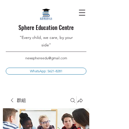
Sphere Education Centre
”Every child, we care, by your
side”
newsphereedu@gmail.com
WhatsApp: 5621-8281
群組