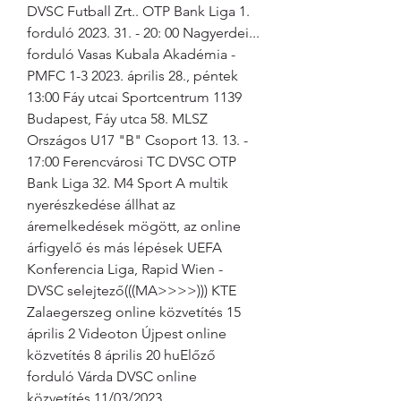
DVSC Futball Zrt.. OTP Bank Liga 1. 
forduló 2023. 31. - 20: 00 Nagyerdei... 
forduló Vasas Kubala Akadémia - 
PMFC 1-3 2023. április 28., péntek 
13:00 Fáy utcai Sportcentrum 1139 
Budapest, Fáy utca 58. MLSZ 
Országos U17 "B" Csoport 13. 13. - 
17:00 Ferencvárosi TC DVSC OTP 
Bank Liga 32. M4 Sport A multik 
nyerészkedése állhat az 
áremelkedések mögött, az online 
árfigyelő és más lépések UEFA 
Konferencia Liga, Rapid Wien - 
DVSC selejtező(((MA>>>>))) KTE 
Zalaegerszeg online közvetítés 15 
április 2 Videoton Újpest online 
közvetítés 8 április 20 huElőző 
forduló Várda DVSC online 
közvetítés 11/03/2023 