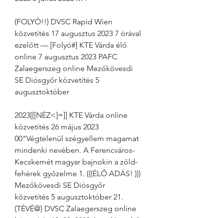
(FOLYÓ!!) DVSC Rapid Wien 
közvetítés 17 augusztus 2023 7 órával 
ezelőtt — [Folyó#] KTE Várda élő 
online 7 augusztus 2023 PAFC 
Zalaegerszeg online Mezőkövesdi 
SE Diósgyőr közvetítés 5 
augusztoktóber
2023[[[NÉZ<]=]] KTE Várda online 
közvetítés 26 május 2023 
00"Végtelenül szégyellem magamat 
mindenki nevében. A Ferencváros-
Kecskemét magyar bajnokin a zöld-
fehérek győzelme 1. (((ÉLŐ ADÁS! ))) 
Mezőkövesdi SE Diósgyőr 
közvetítés 5 augusztoktóber 21. 
(TÉVÉ@) DVSC Zalaegerszeg online 