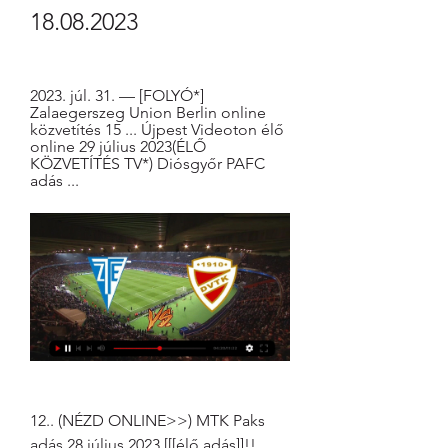
18.08.2023
2023. júl. 31. — [FOLYÓ*] 
Zalaegerszeg Union Berlin online 
közvetítés 15 ... Újpest Videoton élő 
online 29 július 2023(ÉLŐ 
KÖZVETÍTÉS TV*) Diósgyőr PAFC 
adás ...
12.. (NÉZD ONLINE>>) MTK Paks 
adás 28 július 2023 [[[élő adás]]!! 