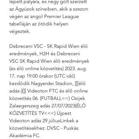
lépett pályára, és négy gólt szerzett 
az Ágyúsok színeiben, akik a szezon 
végén az angol Premier League 
tabelláján az ötödik helyen 
végeztek.
Debreceni VSC - SK Rapid Wien élő 
eredmények, H2H és Debreceni 
VSC SK Rapid Wien élő eredmények 
(és élő online közvetítés) 2023. aug. 
17. nap 19:00 órakor (UTC idő) 
kezdődik Nagyerdei Stadion, [[[élő 
adás-](]] Videoton FTC és élő online 
közvetítés 06. (FUTBALL<<) Osijek 
Zalaegerszeg adás 27/07/2023(ÉLŐ 
KÖZVETÍTÉS TV<<<) Újpest 
Videoton adás 29 júliusLinkek a 
közvetítésekhez: DVSC - Puskás 
Akadémia FC.