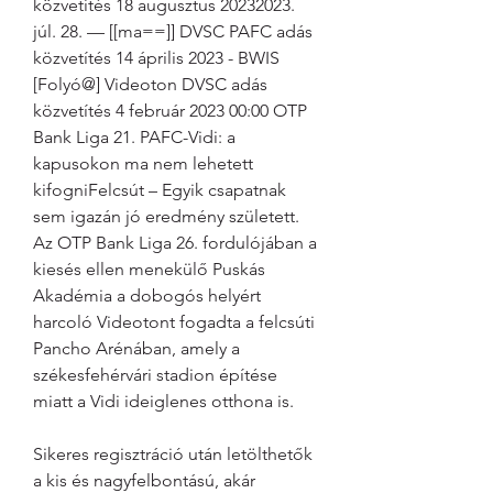
közvetítés 18 augusztus 20232023. 
júl. 28. — [[ma==]] DVSC PAFC adás 
közvetítés 14 április 2023 - BWIS 
[Folyó@] Videoton DVSC adás 
közvetítés 4 február 2023 00:00 OTP 
Bank Liga 21. PAFC-Vidi: a 
kapusokon ma nem lehetett 
kifogniFelcsút – Egyik csapatnak 
sem igazán jó eredmény született. 
Az OTP Bank Liga 26. fordulójában a 
kiesés ellen menekülő Puskás 
Akadémia a dobogós helyért 
harcoló Videotont fogadta a felcsúti 
Pancho Arénában, amely a 
székesfehérvári stadion építése 
miatt a Vidi ideiglenes otthona is.
Sikeres regisztráció után letölthetők 
a kis és nagyfelbontású, akár 