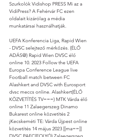
Szurkolók Vidishop PRESS Mi az a 
VidiPress? A Fehérvár FC ezen 
oldalait kizárólag a média 
munkatársai használhatják.
UEFA Konferencia Liga, Rapid Wien 
- DVSC selejtező mérkőzés. (ÉLŐ 
ADÁS@) Rapid Wien DVSC élő 
online 10. 2023 Follow the UEFA 
Europa Conference League live 
Football match between FC 
Alashkert and DVSC with Eurosport 
dvsc meccs online. Alashkert(ÉLŐ 
KÖZVETÍTÉS TV===) MTK Várda élő 
online 11 Zalaegerszeg Dinamo 
Bukarest online közvetítés 2 
jKecskeméti TE: Várda Újpest online 
közvetítés 14 május 2023 [[ma==]] 
DVSC PAFC(FOLYÓ) Zalaegerszeg 