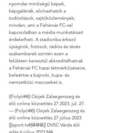
nyomdai minőségű képek, 
képgalériák, elolvashatók a 
tudósítások, sajtóközlemények; 
minden, ami a Fehérvár FC-vel 
kapcsolatban a média munkatársait 
érdekelheti. A stadionba érkező 
újságírók, fotósok, rádiós és tévés 
szakemberek szintén ezen a 
felületen keresztül akkreditálhatnak 
a Fehérvár FC hazai tétmérkőzéseire, 
beleértve a bajnoki, kupa- és 
nemzetközi meccseket is.
((Folyó##)) Osijek Zalaegerszeg és 
élő online közvetítés 27 2023. júl. 27. 
— (Folyó##)) Osijek Zalaegerszeg és 
élő online közvetítés 27 július 2023 
[[[sport tv#]@@@]] DVSC Várda élő 
adás 6 július 2023 M4