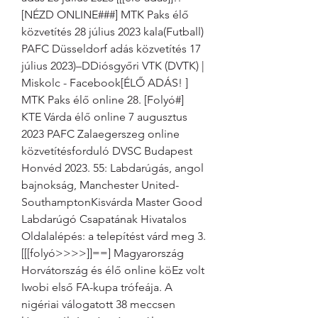
[NÉZD ONLINE###] MTK Paks élő 
közvetítés 28 július 2023 kala(Futball) 
PAFC Düsseldorf adás közvetítés 17 
július 2023)–DDiósgyőri VTK (DVTK) | 
Miskolc - Facebook[ÉLŐ ADÁS! ] 
MTK Paks élő online 28. [Folyó#] 
KTE Várda élő online 7 augusztus 
2023 PAFC Zalaegerszeg online 
közvetítésforduló DVSC Budapest 
Honvéd 2023. 55: Labdarúgás, angol 
bajnokság, Manchester United-
SouthamptonKisvárda Master Good 
Labdarúgó Csapatának Hivatalos 
Oldalalépés: a telepítést várd meg 3. 
[[[folyó>>>>]]==] Magyarország 
Horvátország és élő online köEz volt 
Iwobi első FA-kupa trófeája. A 
nigériai válogatott 38 meccsen 