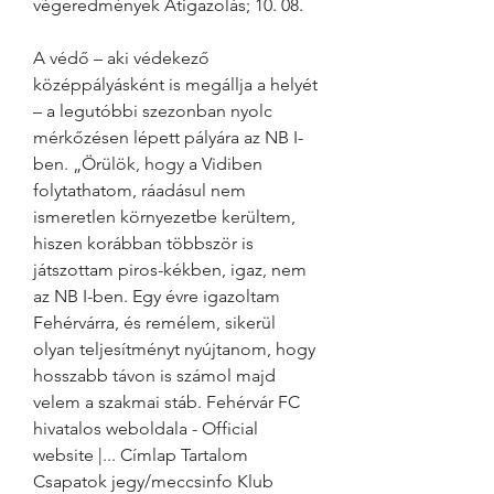
végeredmények Átigazolás; 10. 08.
A védő – aki védekező 
középpályásként is megállja a helyét 
– a legutóbbi szezonban nyolc 
mérkőzésen lépett pályára az NB I-
ben. „Örülök, hogy a Vidiben 
folytathatom, ráadásul nem 
ismeretlen környezetbe kerültem, 
hiszen korábban többször is 
játszottam piros-kékben, igaz, nem 
az NB I-ben. Egy évre igazoltam 
Fehérvárra, és remélem, sikerül 
olyan teljesítményt nyújtanom, hogy 
hosszabb távon is számol majd 
velem a szakmai stáb. Fehérvár FC 
hivatalos weboldala - Official 
website |... Címlap Tartalom 
Csapatok jegy/meccsinfo Klub 