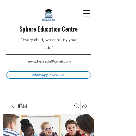
Sphere Education Centre
”Every child, we care, by your
side”
newsphereedu@gmail.com
WhatsApp: 5621-8281
群組