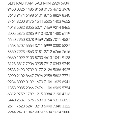
SEN RAB KAM SAB MIN 2924 6934 
9450 0826 1485 8158 0175 4612 3978 
3648 9474 6498 5101 8715 8829 8340 
3761 8200 8475 1644 6505 1403 9652 
4048 5082 8056 6071 7469 9214 8465 
2005 5875 3285 9410 4078 1480 6119 
6650 7960 8078 9469 7585 7011 4587 
7668 6707 5554 3711 5999 0380 5227 
8360 7923 4863 3181 2712 6766 7616 
0660 1099 9103 8730 4613 1041 9128 
3128 3817 7906 0905 7917 0343 9749 
9538 2493 9709 3177 2126 5086 4925 
3990 2102 8647 7896 2958 5802 7771 
9284 8009 0139 1670 7106 1629 6941 
1353 9085 2366 7676 1106 6969 5754 
6812 9759 1789 1215 0384 2190 4316 
5440 2587 1596 7539 0154 9313 6053 
2611 7623 5241 3213 6990 7340 3322 
2944 9470 1342 9879 1634 1614 2888 