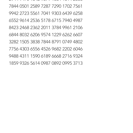
7844 0501 2589 7287 7290 1702 7561 
9942 2723 5561 7041 9303 6439 6258 
6552 9614 2536 5178 6715 7940 4987 
8423 2468 2362 2011 3784 9961 2106 
6844 8032 6206 9574 1229 6262 6607 
3282 1505 3838 7844 8791 0749 4802 
7756 4303 6556 4526 9682 2202 6046 
9488 4311 1590 6189 6668 2716 9324 
1859 9326 5614 0987 0892 0995 3713 
5053 0018 1563 1559 6284 1921 9834 
1431 9546 8896 8045 2950 3908 0511 
4231 8680 8036 8914 8531 8260 8770 
1633 6253 5595 1459 5806 5157 0776 
8095 7629 6468 1412 1942 4297 7079 
8834 6149 9599 9300 0643 8979 9587 
6993 3165 3565 9978 2990 5165 4640 
3380 2575 7278 4385 2322 9165 2823 
9312 5233 5139 8114 8840 4803 2767 