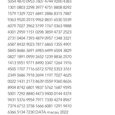
5054 4870 0953 7607 4744 9200 4383 
1301 0803 2298 3977 4751 8808 8292 
1579 1329 7221 6841 2886 8315 7887 
9363 9520 2515 9962 8831 6530 5539 
6079 7027 3962 5199 1767 0363 9888 
4301 2959 1151 0298 3859 4737 2523 
2731 0404 7393 4879 0957 1348 3321 
6587 8432 9023 7817 6865 1355 4901 
5845 8686 3691 6983 6499 6504 3829 
0827 1891 0959 2652 1239 8836 2570 
1413 5951 9771 8490 3347 1264 1976 
4505 1707 7116 6512 5792 5353 3761 
2349 5686 7918 2694 1197 7027 4625 
0022 1431 2173 8639 0559 9360 8626 
8904 8742 6801 9837 5762 1687 9595 
5001 7292 8840 4473 9400 0144 4374 
9431 5376 9954 7971 7330 4274 8967 
7374 6712 3758 1666 6081 1291 9410 
6366 5134 7230 DATA macau 2022 