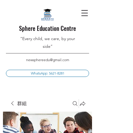
Sphere Education Centre
”Every child, we care, by your
side”
newsphereedu@gmail.com
WhatsApp: 5621-8281
群組