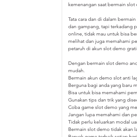
kemenangan saat bermain slot 
Tata cara dan di dalam bermai
dan gampang, tapi terkadang p
online, tidak mau untuk bisa b
melihat dan juga memahami pen
petaruh di akun slot demo gratis 
Dengan bermain slot demo anda 
mudah.
Bermain akun demo slot anti lag
Berguna bagi anda yang baru m
Bisa untuk bisa memahami per
Gunakan tips dan trik yang dised
Coba game slot demo yang mem
Jangan lupa memahami dan pelaj
Tidak perlu keluarkan modal uan
Bermain slot demo tidak akan lag
Banyak game terbaik setiap hari