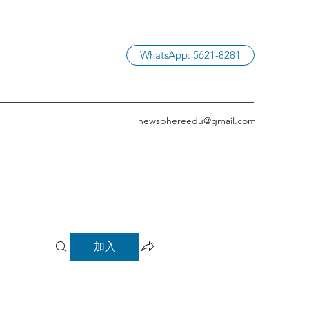
WhatsApp: 5621-8281
newsphereedu@gmail.com
加入