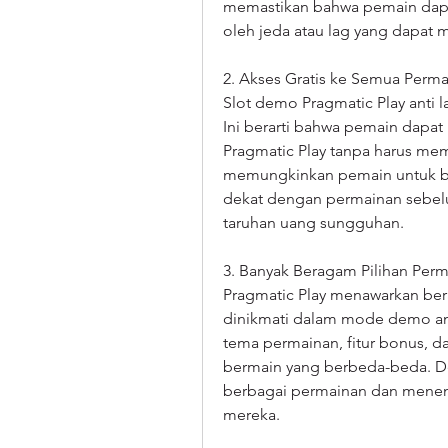
memastikan bahwa pemain dapa
oleh jeda atau lag yang dapa
2. Akses Gratis ke Semua Perma
Slot demo Pragmatic Play anti l
Ini berarti bahwa pemain dapat
Pragmatic Play tanpa harus mem
memungkinkan pemain untuk berl
dekat dengan permainan sebe
taruhan uang sungguhan.
3. Banyak Beragam Pilihan Per
Pragmatic Play menawarkan bera
dinikmati dalam mode demo anti
tema permainan, fitur bonus, d
bermain yang berbeda-beda. D
berbagai permainan dan menemu
mereka.