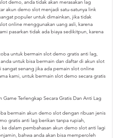
lot demo, anda tidak akan merasakan lag 
tar akun demo slot menjadi satu-satunya link 
angat populer untuk dimainkan, jika tidak 
lot online menggunakan uang asli, karena 
mi pasarkan tidak ada biaya sedikitpun, karena 
ba untuk bermain slot demo gratis anti lag, 
da untuk bisa bermain dan daftar di akun slot 
 sangat senang jika ada pemain slot online 
ma kami, untuk bermain slot demo secara gratis 
Game Terlengkap Secara Gratis Dan Anti Lag 
a bermain akun demo slot dengan ribuan jenis 
o gratis anti lag berikan tanpa rupiah, 
 ke dalam pembahasan akun demo slot anti lagi 
menjamin, bahwa anda akan bisa memperoleh 