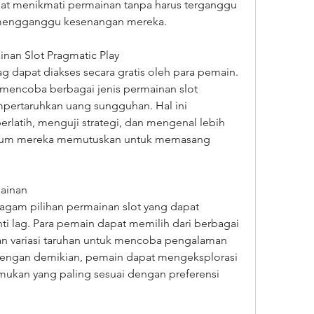
t menikmati permainan tanpa harus terganggu 
t mengganggu kesenangan mereka.
inan Slot Pragmatic Play
ag dapat diakses secara gratis oleh para pemain. 
 mencoba berbagai jenis permainan slot 
pertaruhkan uang sungguhan. Hal ini 
atih, menguji strategi, dan mengenal lebih 
lum mereka memutuskan untuk memasang 
mainan
gam pilihan permainan slot yang dapat 
 lag. Para pemain dapat memilih dari berbagai 
an variasi taruhan untuk mencoba pengalaman 
engan demikian, pemain dapat mengeksplorasi 
kan yang paling sesuai dengan preferensi 