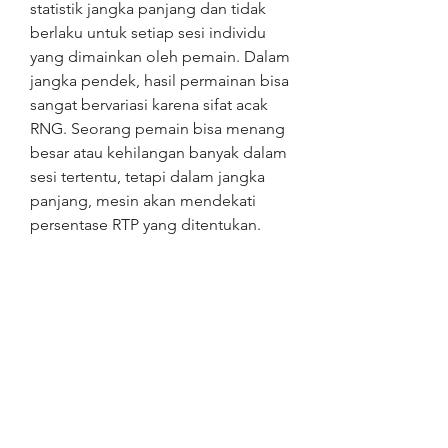
statistik jangka panjang dan tidak 
berlaku untuk setiap sesi individu 
yang dimainkan oleh pemain. Dalam 
jangka pendek, hasil permainan bisa 
sangat bervariasi karena sifat acak 
RNG. Seorang pemain bisa menang 
besar atau kehilangan banyak dalam 
sesi tertentu, tetapi dalam jangka 
panjang, mesin akan mendekati 
persentase RTP yang ditentukan.
Volatilitas slot Gacor
Volatilitas slot kadang-kadang 
disebut juga varian yang mengacu 
pada risiko yang terkait dengan 
permainan judi slot online. Ini 
merupakan tolak ukur dari seberapa 
sering dan besar sebuah 