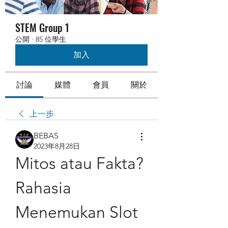
STEM Group 1
公開
·
85 位學生
加入
討論
媒體
會員
關於
上一步
BEBAS
2023年8月28日
Mitos atau Fakta? 
Rahasia 
Menemukan Slot 