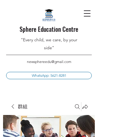
Sphere Education Centre
”Every child, we care, by your
side”
newsphereedu@gmail.com
WhatsApp: 5621-8281
群組