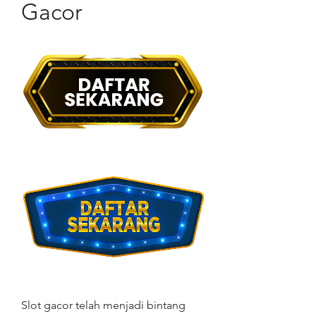
Gacor
Slot gacor telah menjadi bintang 