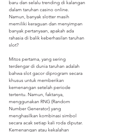
baru dan selalu trending di kalangan 
dalam taruhan casino online. 
Namun, banyak slotter masih 
memiliki keraguan dan menyimpan 
banyak pertanyaan, apakah ada 
rahasia di balik keberhasilan taruhan 
slot?
Mitos pertama, yang sering 
terdengar di dunia taruhan adalah 
bahwa slot gacor diprogram secara 
khusus untuk memberikan 
kemenangan setelah periode 
tertentu. Namun, faktanya, 
menggunakan RNG (Random 
Number Generator) yang 
menghasilkan kombinasi simbol 
secara acak setiap kali roda diputar. 
Kemenangan atau kekalahan 