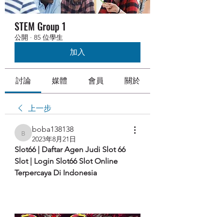
STEM Group 1
公開
·
85 位學生
加入
討論
媒體
會員
關於
上一步
boba138138
boba138138
2023年8月21日
Slot66 | Daftar Agen Judi Slot 66 
Slot | Login Slot66 Slot Online 
Terpercaya Di Indonesia