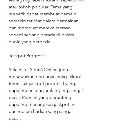
atau tokoh populer. Tema yang 
menarik dapat membuat pemain 
semakin terlibat dalam permainan 
dan membuat mereka merasa 
seperti sedang berada di dalam 
dunia yang berbeda.
Jackpot Progresif
Selain itu, Slot66 Online juga 
menawarkan berbagai jenis jackpot, 
termasuk jackpot progresif yang 
dapat mencapai jumlah yang sangat 
besar. Pemain yang beruntung 
dapat memenangkan jackpot ini 
dan meraih hadiah yang sangat 
besar.