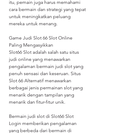
itu, pemain juga harus memahami 
cara bermain dan strategi yang tepat 
untuk meningkatkan peluang 
mereka untuk menang.
Game Judi Slot 66 Slot Online 
Paling Mengasyikkan
Slot66 Slot adalah salah satu situs 
judi online yang menawarkan 
pengalaman bermain judi slot yang 
penuh sensasi dan keseruan. Situs 
Slot 66 Alternatif menawarkan 
berbagai jenis permainan slot yang 
menarik dengan tampilan yang 
menarik dan fitur-fitur unik.
Bermain judi slot di Slot66 Slot 
Login memberikan pengalaman 
yang berbeda dari bermain di 