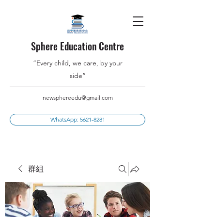
Sphere Education Centre
”Every child, we care, by your
side”
newsphereedu@gmail.com
WhatsApp: 5621-8281
群組