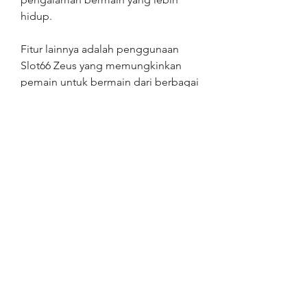
hidup.
Fitur lainnya adalah penggunaan 
Slot66 Zeus yang memungkinkan 
pemain untuk bermain dari berbagai 
perangkat, termasuk komputer, 
tablet, dan smartphone. Slot 66 
Deposit Dana fleksibilitas yang lebih 
besar dalam bermain, karena 
pemain bisa bermain kapan saja dan 
di mana saja.
Slot66 Jackpot juga menawarkan 
fitur-fitur bonus yang lebih canggih, 
seperti putaran gratis, simbol liar 
yang menggandakan kemenangan, 
dan bonus mini-game yang menarik. 
Fitur-fitur ini menambah 