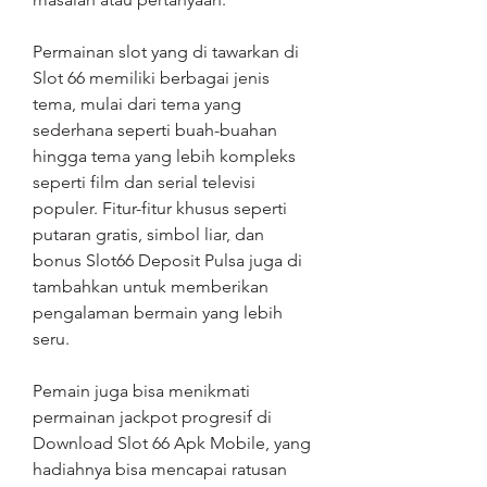
Permainan slot yang di tawarkan di 
Slot 66 memiliki berbagai jenis 
tema, mulai dari tema yang 
sederhana seperti buah-buahan 
hingga tema yang lebih kompleks 
seperti film dan serial televisi 
populer. Fitur-fitur khusus seperti 
putaran gratis, simbol liar, dan 
bonus Slot66 Deposit Pulsa juga di 
tambahkan untuk memberikan 
pengalaman bermain yang lebih 
seru.
Pemain juga bisa menikmati 
permainan jackpot progresif di 
Download Slot 66 Apk Mobile, yang 
hadiahnya bisa mencapai ratusan 