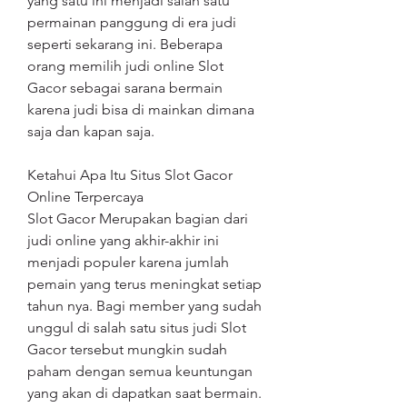
yang satu ini menjadi salah satu 
permainan panggung di era judi 
seperti sekarang ini. Beberapa 
orang memilih judi online Slot 
Gacor sebagai sarana bermain 
karena judi bisa di mainkan dimana 
saja dan kapan saja.
Ketahui Apa Itu Situs Slot Gacor 
Online Terpercaya
Slot Gacor Merupakan bagian dari 
judi online yang akhir-akhir ini 
menjadi populer karena jumlah 
pemain yang terus meningkat setiap 
tahun nya. Bagi member yang sudah 
unggul di salah satu situs judi Slot 
Gacor tersebut mungkin sudah 
paham dengan semua keuntungan 
yang akan di dapatkan saat bermain. 