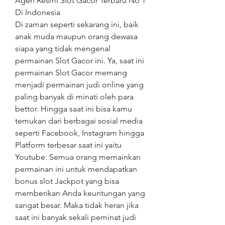
Agen Resmi Slot Gacor Terbaru No 1 
Di Indonesia
Di zaman seperti sekarang ini, baik 
anak muda maupun orang dewasa 
siapa yang tidak mengenal 
permainan Slot Gacor ini. Ya, saat ini 
permainan Slot Gacor memang 
menjadi permainan judi online yang 
paling banyak di minati oleh para 
bettor. Hingga saat ini bisa kamu 
temukan dari berbagai sosial media 
seperti Facebook, Instagram hingga 
Platform terbesar saat ini yaitu 
Youtube. Semua orang memainkan 
permainan ini untuk mendapatkan 
bonus slot Jackpot yang bisa 
memberikan Anda keuntungan yang 
sangat besar. Maka tidak heran jika 
saat ini banyak sekali peminat judi 