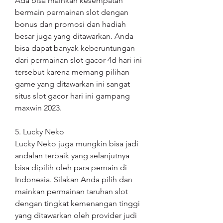
Ada bisa mainkan kesempatan 
bermain permainan slot dengan 
bonus dan promosi dan hadiah 
besar juga yang ditawarkan. Anda 
bisa dapat banyak keberuntungan 
dari permainan slot gacor 4d hari ini 
tersebut karena memang pilihan 
game yang ditawarkan ini sangat 
situs slot gacor hari ini gampang 
maxwin 2023.
5. Lucky Neko
Lucky Neko juga mungkin bisa jadi 
andalan terbaik yang selanjutnya 
bisa dipilih oleh para pemain di 
Indonesia. Silakan Anda pilih dan 
mainkan permainan taruhan slot 
dengan tingkat kemenangan tinggi 
yang ditawarkan oleh provider judi 