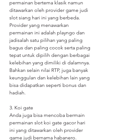
permainan bertema klasik namun 
ditawarkan oleh provider game judi 
slot siang hari ini yang berbeda. 
Provider yang menawarkan 
permainan ini adalah playngo dan 
jadisalah satu pilihan yang paling 
bagus dan paling cocok serta paling 
tepat untuk dipilih dengan berbagai 
kelebihan yang dimiliki di dalamnya. 
Bahkan selain nilai RTP, juga banyak 
keunggulan dan kelebihan lain yang 
bisa didapatkan seperti bonus dan 
hadiah.
3. Koi gate
Anda juga bisa mencoba bermain 
permainan slot koi gate gacor hari 
ini yang ditawarkan oleh provider 
game judi bernama habanero. 