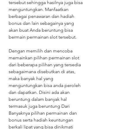
tersebut sehingga hasilnya juga bisa 
menguntungkan. Manfaatkan 
berbagai penawaran dan hadiah 
bonus dan lain sebagainya yang 
akan buat Anda beruntung bisa 
bermain permainan slot tersebut.
Dengan memilih dan mencoba 
memainkan pilihan permainan slot 
dari beberapa pilihan yang tersedia 
sebagaimana disebutkan di atas, 
maka banyak hal yang 
menguntungkan bisa anda peroleh 
dan dapatkan. Disini ada akan 
beruntung dalam banyak hal 
termasuk juga beruntung Dari 
Banyaknya pilihan permainan dan 
bonus serta hadiah keuntungan 
berkali lipat yang bisa dinikmati 