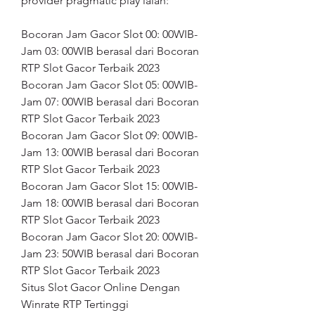
provider pragmatic play ialah:
Bocoran Jam Gacor Slot 00: 00WIB- 
Jam 03: 00WIB berasal dari Bocoran 
RTP Slot Gacor Terbaik 2023
Bocoran Jam Gacor Slot 05: 00WIB- 
Jam 07: 00WIB berasal dari Bocoran 
RTP Slot Gacor Terbaik 2023
Bocoran Jam Gacor Slot 09: 00WIB- 
Jam 13: 00WIB berasal dari Bocoran 
RTP Slot Gacor Terbaik 2023
Bocoran Jam Gacor Slot 15: 00WIB- 
Jam 18: 00WIB berasal dari Bocoran 
RTP Slot Gacor Terbaik 2023
Bocoran Jam Gacor Slot 20: 00WIB- 
Jam 23: 50WIB berasal dari Bocoran 
RTP Slot Gacor Terbaik 2023
Situs Slot Gacor Online Dengan 
Winrate RTP Tertinggi