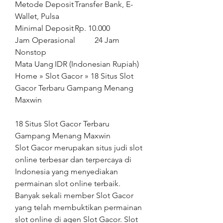
Metode Deposit	Transfer Bank, E-
Wallet, Pulsa
Minimal Deposit	Rp. 10.000
Jam Operasional	24 Jam 
Nonstop
Mata Uang	IDR (Indonesian Rupiah)
Home » Slot Gacor » 18 Situs Slot 
Gacor Terbaru Gampang Menang 
Maxwin
18 Situs Slot Gacor Terbaru 
Gampang Menang Maxwin
Slot Gacor merupakan situs judi slot 
online terbesar dan terpercaya di 
Indonesia yang menyediakan 
permainan slot online terbaik. 
Banyak sekali member Slot Gacor 
yang telah membuktikan permainan 
slot online di agen Slot Gacor. Slot 