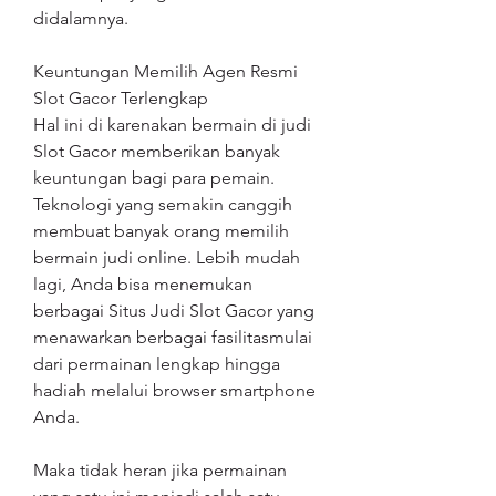
didalamnya.
Keuntungan Memilih Agen Resmi 
Slot Gacor Terlengkap
Hal ini di karenakan bermain di judi 
Slot Gacor memberikan banyak 
keuntungan bagi para pemain. 
Teknologi yang semakin canggih 
membuat banyak orang memilih 
bermain judi online. Lebih mudah 
lagi, Anda bisa menemukan 
berbagai Situs Judi Slot Gacor yang 
menawarkan berbagai fasilitasmulai 
dari permainan lengkap hingga 
hadiah melalui browser smartphone 
Anda.
Maka tidak heran jika permainan 