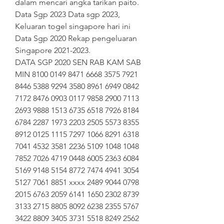
dalam mencari angka tarikan paito.
Data Sgp 2023 Data sgp 2023, 
Keluaran togel singapore hari ini
Data Sgp 2020 Rekap pengeluaran 
Singapore 2021-2023.
DATA SGP 2020 SEN RAB KAM SAB 
MIN 8100 0149 8471 6668 3575 7921 
8446 5388 9294 3580 8961 6949 0842 
7172 8476 0903 0117 9858 2900 7113 
2693 9888 1513 6735 6518 7926 8184 
6784 2287 1973 2203 2505 5573 8355 
8912 0125 1115 7297 1066 8291 6318 
7041 4532 3581 2236 5109 1048 1048 
7852 7026 4719 0448 6005 2363 6084 
5169 9148 5154 8772 7474 4941 3054 
5127 7061 8851 xxxx 2489 9044 0798 
2015 6763 2059 6141 1650 2302 8739 
3133 2715 8805 8092 6238 2355 5767 
3422 8809 3405 3731 5518 8249 2562 