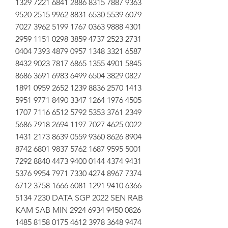
1329 7221 6841 2886 8315 7887 9363 
9520 2515 9962 8831 6530 5539 6079 
7027 3962 5199 1767 0363 9888 4301 
2959 1151 0298 3859 4737 2523 2731 
0404 7393 4879 0957 1348 3321 6587 
8432 9023 7817 6865 1355 4901 5845 
8686 3691 6983 6499 6504 3829 0827 
1891 0959 2652 1239 8836 2570 1413 
5951 9771 8490 3347 1264 1976 4505 
1707 7116 6512 5792 5353 3761 2349 
5686 7918 2694 1197 7027 4625 0022 
1431 2173 8639 0559 9360 8626 8904 
8742 6801 9837 5762 1687 9595 5001 
7292 8840 4473 9400 0144 4374 9431 
5376 9954 7971 7330 4274 8967 7374 
6712 3758 1666 6081 1291 9410 6366 
5134 7230 DATA SGP 2022 SEN RAB 
KAM SAB MIN 2924 6934 9450 0826 
1485 8158 0175 4612 3978 3648 9474 