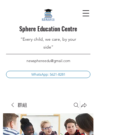
Sphere Education Centre
”Every child, we care, by your
side”
newsphereedu@gmail.com
WhatsApp: 5621-8281
群組