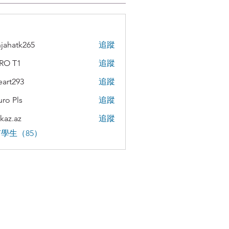
jahatk265
追蹤
tk265
RO T1
追蹤
teart293
追蹤
293
uro Pls
追蹤
kaz.az
追蹤
az
學生（85）