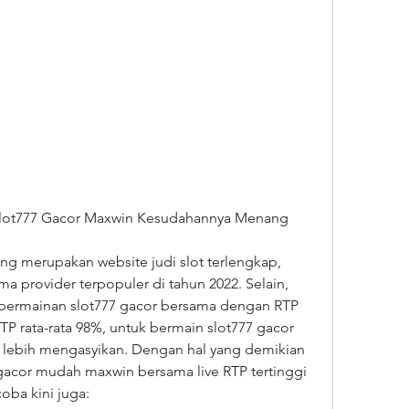
Slot777 Gacor Maxwin Kesudahannya Menang 
ng merupakan website judi slot terlengkap, 
 provider terpopuler di tahun 2022. Selain, 
ermainan slot777 gacor bersama dengan RTP 
TP rata-rata 98%, untuk bermain slot777 gacor 
di lebih mengasyikan. Dengan hal yang demikian 
7 gacor mudah maxwin bersama live RTP tertinggi 
oba kini juga: