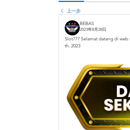
上一步
BEBAS
2023年8月28日
Slot777 Selamat datang di web s
th. 2023 