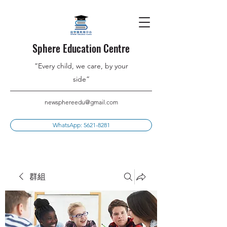
Sphere Education Centre
”Every child, we care, by your
side”
newsphereedu@gmail.com
WhatsApp: 5621-8281
群組