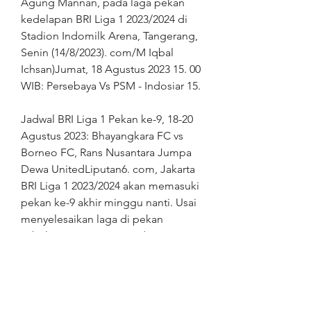
Agung Mannan, pada laga pekan 
kedelapan BRI Liga 1 2023/2024 di 
Stadion Indomilk Arena, Tangerang, 
Senin (14/8/2023). com/M Iqbal 
Ichsan)Jumat, 18 Agustus 2023 15. 00 
WIB: Persebaya Vs PSM - Indosiar 15.
Jadwal BRI Liga 1 Pekan ke-9, 18-20 
Agustus 2023: Bhayangkara FC vs 
Borneo FC, Rans Nusantara Jumpa 
Dewa UnitedLiputan6. com, Jakarta 
BRI Liga 1 2023/2024 akan memasuki 
pekan ke-9 akhir minggu nanti. Usai 
menyelesaikan laga di pekan 
sebelumnya, urutan tim di posisi 
atas klasemen sementara 
mengalami perubahan. Madura 
United untuk sementara menempati 
puncak klasemen BRI Liga 1 