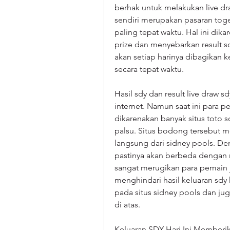
berhak untuk melakukan live draw
sendiri merupakan pasaran toge
paling tepat waktu. Hal ini dik
prize dan menyebarkan result sdy
akan setiap harinya dibagikan k
secara tepat waktu.
Hasil sdy dan result live draw sd
internet. Namun saat ini para pe
dikarenakan banyak situs toto s
palsu. Situs bodong tersebut m
langsung dari sidney pools. De
pastinya akan berbeda dengan re
sangat merugikan para pemain jud
menghindari hasil keluaran sdy h
pada situs sidney pools dan jug
di atas.
Keluaran SDY Hari Ini Memberi