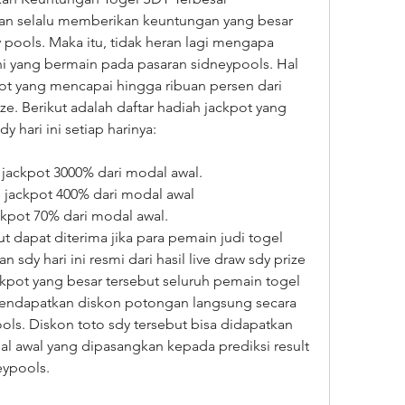
akan selalu memberikan keuntungan yang besar 
 pools. Maka itu, tidak heran lagi mengapa 
ni yang bermain pada pasaran sidneypools. Hal 
kpot yang mencapai hingga ribuan persen dari 
ze. Berikut adalah daftar hadiah jackpot yang 
y hari ini setiap harinya:
jackpot 3000% dari modal awal.
 jackpot 400% dari modal awal
kpot 70% dari modal awal.
t dapat diterima jika para pemain judi togel 
sdy hari ini resmi dari hasil live draw sdy prize 
ackpot yang besar tersebut seluruh pemain togel 
endapatkan diskon potongan langsung secara 
ools. Diskon toto sdy tersebut bisa didapatkan 
 awal yang dipasangkan kepada prediksi result 
eypools.