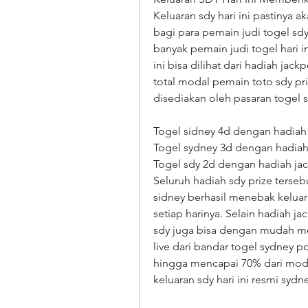
Keluaran sdy hari ini pastinya 
bagi para pemain judi togel sdy
banyak pemain judi togel hari i
ini bisa dilihat dari hadiah jac
total modal pemain toto sdy pri
disediakan oleh pasaran togel sd
Togel sidney 4d dengan hadiah 
Togel sydney 3d dengan hadiah
Togel sdy 2d dengan hadiah jac
Seluruh hadiah sdy prize tersebu
sidney berhasil menebak keluaran 
setiap harinya. Selain hadiah j
sdy juga bisa dengan mudah m
live dari bandar togel sydney p
hingga mencapai 70% dari modal
keluaran sdy hari ini resmi sydn