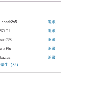
jahatk265
追蹤
tk265
RO T1
追蹤
teart293
追蹤
293
uro Pls
追蹤
kaz.az
追蹤
az
學生（85）