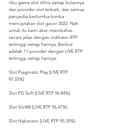
ribu game slot diliris setiap bulannya 
dari provider slot terbaik, dan semua 
penyedia berlomba-lomba 
menciptakan slot gacor 2022. Nah 
untuk itu kami akan membahas 
secara jelas dengan indikator RTP 
tertinggi setiap harinya. Berikut 
adalah 11 provider dengan LIVE RTP 
tertinggi setiap harinya:
Slot Pragmatic Play (LIVE RTP 
97.55%)
Slot PG Soft (LIVE RTP 96.84%)
Slot Slot88 (LIVE RTP 96.47%)
Slot Habanero (LIVE RTP 95.35%)