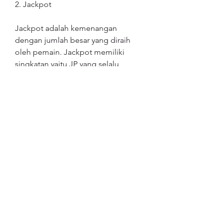
2. Jackpot
Jackpot adalah kemenangan 
dengan jumlah besar yang diraih 
oleh pemain. Jackpot memiliki 
singkatan yaitu JP yang selalu 
diincar pada setiap para slot mania.
3. Maxwin
Maxwin dalam permainan slot 
mengartikan bahwa slotter berhasil 
mendapatkan kemenangan tertinggi 
atau maksimal dalam mesin slot 
online. Maxwin pada umumnya 
sangat sulit untuk didapatkan 
namun tidak menutup kemungkinan 
dapat diraih.