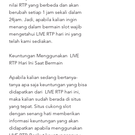
nilai RTP yang berbeda dan akan 
berubah setiap 1 jam sekali dalam 
24jam. Jadi, apabila kalian ingin 
menang dalam bermain slot wajib 
mengetahui LIVE RTP hari ini yang 
telah kami sediakan.
Keuntungan Menggunakan  LIVE 
RTP Hari Ini Saat Bermain
Apabila kalian sedang bertanya-
tanya apa saja keuntungan yang bisa 
didapatkan dari  LIVE RTP hari ini, 
maka kalian sudah berada di situs 
yang tepat. Situs cukong slot 
dengan senang hati memberikan 
informasi keuntungan yang akan 
didapatkan apabila menggunakan  