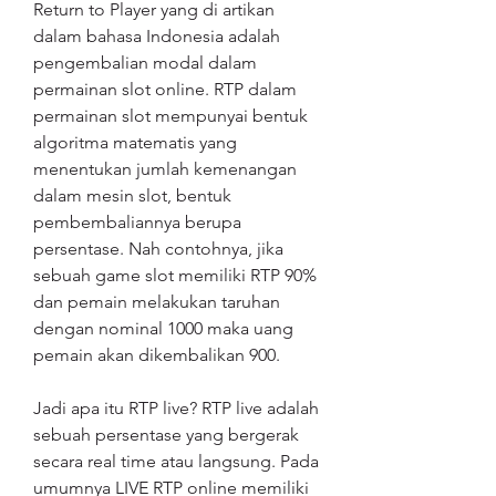
Return to Player yang di artikan 
dalam bahasa Indonesia adalah 
pengembalian modal dalam 
permainan slot online. RTP dalam 
permainan slot mempunyai bentuk 
algoritma matematis yang 
menentukan jumlah kemenangan 
dalam mesin slot, bentuk 
pembembaliannya berupa 
persentase. Nah contohnya, jika 
sebuah game slot memiliki RTP 90% 
dan pemain melakukan taruhan 
dengan nominal 1000 maka uang 
pemain akan dikembalikan 900.
Jadi apa itu RTP live? RTP live adalah 
sebuah persentase yang bergerak 
secara real time atau langsung. Pada 
umumnya LIVE RTP online memiliki 