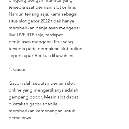
bingung dengan fitur-fitur yang 
tersedia saat bermain slot online. 
Namun tenang saja, kami sebagai 
situs slot gacor 2022 tidak hanya 
memberikan penjelasan mengenai 
live LIVE RTP saja, terdapat 
penjelasan mengenai fitur yang 
tersedia pada permainan slot online, 
seperti apa? Berikut dibawah ini:
1. Gacor
Gacor ialah sebutan pemain slot 
online yang mengartikanya adalah 
gampang bocor. Mesin slot dapat 
dikatakan gacor apabila 
memberikan kemenangan untuk 
pemainnya.