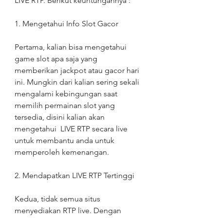
LIVE RTP. Berikut keuntungannya :
1. Mengetahui Info Slot Gacor
Pertama, kalian bisa mengetahui 
game slot apa saja yang 
memberikan jackpot atau gacor hari 
ini. Mungkin dari kalian sering sekali 
mengalami kebingungan saat 
memilih permainan slot yang 
tersedia, disini kalian akan 
mengetahui  LIVE RTP secara live 
untuk membantu anda untuk 
memperoleh kemenangan.
2. Mendapatkan LIVE RTP Tertinggi
Kedua, tidak semua situs 
menyediakan RTP live. Dengan 