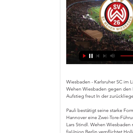
Wiesbaden - Karlsruher SC im Li
Wehen Wiesbaden gegen den Ka
Aufstieg freut In der zurückli
Pauli bestätigt seine starke For
Hannover eine Zwei-Tore-Führun
Lars Stindl. Wehen Wiesbaden r
fixUnion Berlin verpflichtet Ho