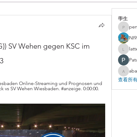
學生
pen
penjaha
NI9
) SV Wehen gegen KSC im 
lat
latteart
3
Pat
aba
abakaz.
查看所有
esbaden Online-Streaming und Prognosen und 
ck vs SV Wehen Wiesbaden. #anzeige. 0:00:00. 