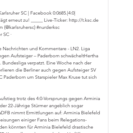
sruher SC | Facebook 0:0685.|4:0| 
rneut zu! _____ Live-Ticker: http://t.ksc.de 
m (@karlsruhersc) #nurderksc 
r SC ·
 Nachrichten und Kommentare - LN2. Liga 
egen Aufsteiger – Paderborn schwächeltHertha 
2. Bundesliga verpatzt. Eine Woche nach der 
rlieren die Berliner auch gegen Aufsteiger SV 
Paderborn um Starspieler Max Kruse tut sich 
stieg trotz des 4:0-Vorsprungs gegen Arminia 
der 22-Jährige Stürmer angeblich sogar 
aDFB nimmt Ermittlungen auf: Arminia Bielefeld 
gleisungen einiger Fans beim Relegations-
 könnten für Arminia Bielefeld drastische 