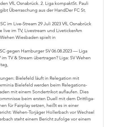
en VfL Osnabrück. 2. Liga kompaktSt. Pauli 
 gibt Überraschung aus der HandDer FC St.
 im Live-Stream 29 Juli 2023 VfL Osnabrück 
 live im TV, Livestream und LivetickerAm 
V Wehen Wiesbaden spielt in
r SC gegen Hamburger SV 06.08.2023 — Liga 
im TV & Stream übertragen? Liga: SV Wehen 
tag,
gen: Bielefeld läuft in Relegation mit 
 Arminia Bielefeld werden beim Relegations-
en mit einem Sondertrikot auflaufen. Dies 
kommnisse beim ersten Duell mit dem Drittliga-
en für Fairplay setzen, heißt es in einer 
ericht: Wehen-Torjäger Hollerbach vor Wechsel 
erbach steht einem Bericht zufolge vor einem 