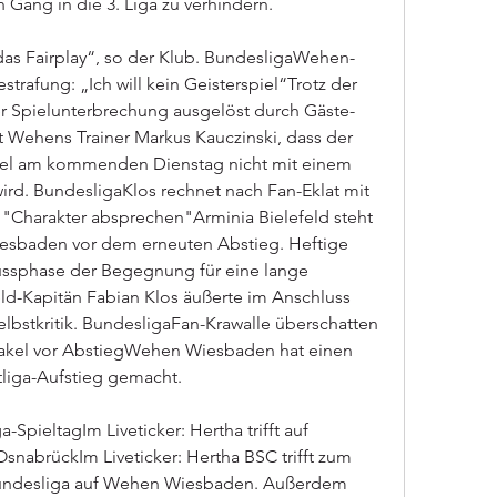
Gang in die 3. Liga zu verhindern.
 das Fairplay“, so der Klub. BundesligaWehen-
strafung: „Ich will kein Geisterspiel“Trotz der 
 Spielunterbrechung ausgelöst durch Gäste-
t Wehens Trainer Markus Kauczinski, dass der 
el am kommenden Dienstag nicht mit einem 
ird. BundesligaKlos rechnet nach Fan-Eklat mit 
Charakter absprechen"Arminia Bielefeld steht 
sbaden vor dem erneuten Abstieg. Heftige 
lussphase der Begegnung für eine lange 
ld-Kapitän Fabian Klos äußerte im Anschluss 
 Selbstkritik. BundesligaFan-Krawalle überschatten 
bakel vor AbstiegWehen Wiesbaden hat einen 
tliga-Aufstieg gemacht.
a-SpieltagIm Liveticker: Hertha trifft auf 
abrückIm Liveticker: Hertha BSC trifft zum 
. Bundesliga auf Wehen Wiesbaden. Außerdem 