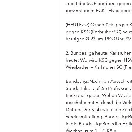
spielt der SC Paderborn gegen d
gewinnt beim FCK - Elversberg
(HEUTE>>) Osnabrück gegen KSC
gegen KSC (Karlsruher SC) heute
heutigen 2023 um 18:30 Uhr. S
2. Bundesliga heute: Karlsruhe
heute: Wo wird KSC gegen HSV 
Wiesbaden – Karlsruher SC (Frei
BundesligaNach Fan-Ausschreitun
Sondertrikot aufDie Profis von
Rückspiel gegen Wehen Wiesbad
geschehe mit Blick auf die Vor
Dritten. Der Klub wolle ein Zeich
Vereinsmitteilung. BundesligaB
in die BundesligaBenedict Holl
Wechsel zum 1. FC Köln.