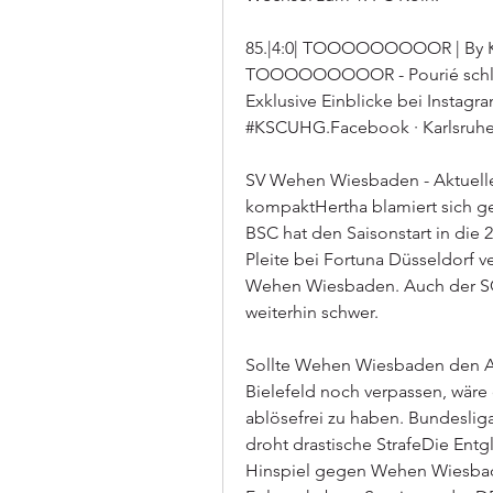
85.|4:0| TOOOOOOOOOR | By Karl
TOOOOOOOOOR - Pourié schlägt e
Exklusive Einblicke bei Instagra
#KSCUHG.Facebook · Karlsruhe
SV Wehen Wiesbaden - Aktuelle
kompaktHertha blamiert sich g
BSC hat den Saisonstart in die 
Pleite bei Fortuna Düsseldorf ve
Wehen Wiesbaden. Auch der SC 
weiterhin schwer.
Sollte Wehen Wiesbaden den Auf
Bielefeld noch verpassen, wäre 
ablösefrei zu haben. Bundeslig
droht drastische StrafeDie Ent
Hinspiel gegen Wehen Wiesbaden