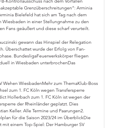
B-Kontrollausschuss nach dem Vorfällen 
nakzeptable Grenzüberschreitungen“: Arminia 
tArminia Bielefeld hat sich am Tag nach dem 
n Wiesbaden in einer Stellungnahme zu den 
n Fans geäußert und diese scharf verurteilt.
uczinski gewann das Hinspiel der Relegation 
ch. Überschattet wurde der Erfolg von Fan-
phase. BundesligaFeuerwerkskörper fliegen 
sduell in Wiesbaden unterbrochenDas 
eSV Wehen WiesbadenMehr zum ThemaKlub-Boss 
hsel zum 1. FC Köln wegen Transfersperre 
ct Hollerbach zum 1. FC Köln ist wegen der 
rsperre der Rheinländer geplatzt. Dies 
tian Keller. Alle Termine und Paarungen2. 
plan für die Saison 2023/24 im ÜberblickDie 
nt mit einem Top-Spiel: Der Hamburger SV 