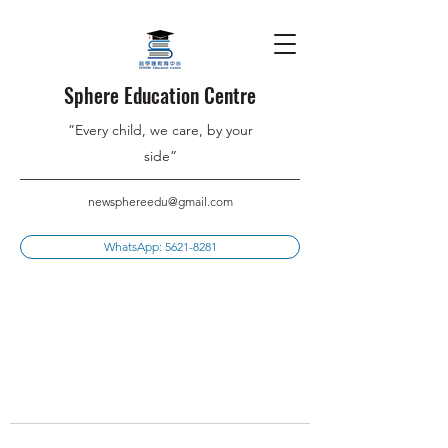
Sphere Education Centre
”Every child, we care, by your
side”
newsphereedu@gmail.com
WhatsApp: 5621-8281