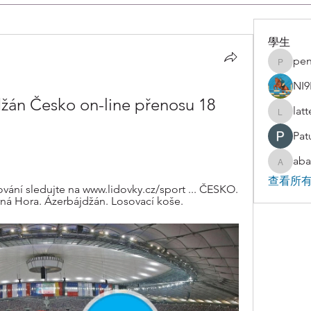
學生
pen
penjaha
NI9
jdžán Česko on-line přenosu 18 
lat
latteart
Pat
aba
abakaz.
查看所有
vání sledujte na www.lidovky.cz/sport ... ČESKO. 
rná Hora. Ázerbájdžán. Losovací koše.