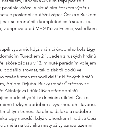
 Petrákem, útočníka AS Řím trápí potíže s 
postihla viróza. V aktuálním českém výběru 
atuje poslední soutěžní zápas Česka s Ruskem, 
 jinak se proměnila kompletně celá soupiska. 
, v přípravě před ME 2016 ve Francii, výsledkem 
pili výborně, když v rámci úvodního kola Ligy 
d domácím Tureckem 2:1. Jeden z ruských hrdinů 
el skóre zápasu v 13. minutě parádním volejem 
 podařilo srovnat, tak o zisk tří bodů ve 
 změně stran rozhodl další z klíčových hráčů 
ím, Arťjom Dzjuba. Ruský trenér Čerčesov se 
e Akinfejeva i důležitých středopolařů 
jice bude chybět i v dnešním utkání. Česko 
smírně těžkým obdobím a výraznou přestavbou. 
 měl tým trenéra Jarolíma daleko a nedobře 
íku Ligy národů, když v Uherském Hradišti Češi 
navíc měla na trávníku místy až výraznou územní 