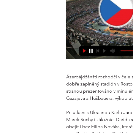
Ázerbájdžánští rozhodčí v čele s
dobře zaplněný stadión v Rostově
stranou prezentováno v minulém 
Gazajeva a Hušbauera, výkop utk
Při utkání s Ukrajinou Karlu Ja
Marek Suchý i záložníci Darida 
obejít i bez Filipa Nováka, kteréh