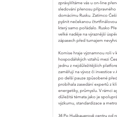
zprávyVítáme vás u on-line přeno
sledování přenosu přípravného 
domácímu Rusku. Zatímco Češi n
pyšnit nečekanou čtvrtfinálovo
který samo pořádalo. Rusko Př
velké naděje na výraznější úspě
zápasech před turnajem nevyhrá
Komise hraje významnou roli v k
hospodářských vztahů mezi Čes
jednu z nejdůležitějších platfo
zaměřují na vývoz či investice
po delší pauze způsobené před
probíhala zasedání expertů z kl
energetiky, průmyslu. V rámci a
důležitá témata jako je spoluprác
výzkumu, standardizace a metrolo
34 Po Hušbauerově centru od 