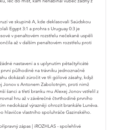
ku, leč do míst, kam nenabíhal vůbec žádný z 
druzí ve skupině A, kde deklasovali Saúdskou 
lali Egypt 3:1 a prohra s Uruguay 0:3 je 
usové v penaltovém rozstřelu nečekaně uspěli 
končila až v dalším penaltovém rozstřelu proti 
ádné nastavení a s uplynutím pětačtyřicáté 
V první půlhodině na trávníku jednoznačně 
vahu dokázali zúročit ve tři gólové zásahy, když 
ej Jonov s Antonem Zabolotným, proti nimž 
šanci a třetí branku mu Alexej Jonov vstřelil z 
vnal hru až v závěrečné čtvrthodině prvního 
atím nedokázal výrazněji ohrozit brankáře Luněva. 
po hlavičce vlastního spoluhráče Gazinského.
řípravný zápas | iROZHLAS - spolehlivé 