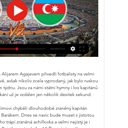
 Alijarem Agajevem přivedli fotbalisty na velmi 
, avšak nikoliv zcela vyprodaný, jak bylo ruskou 
týdnu. Jsou za námi státní hymny i los kapitánů 
ání už je vzdálen jen několik desítek sekund.
rolímovi chyběli dlouhodobě zraněný kapitán 
s Barákem. Dnes se navíc bude muset s jistotou 
o trápí zraněná achillovka a velmi nejistý je i 