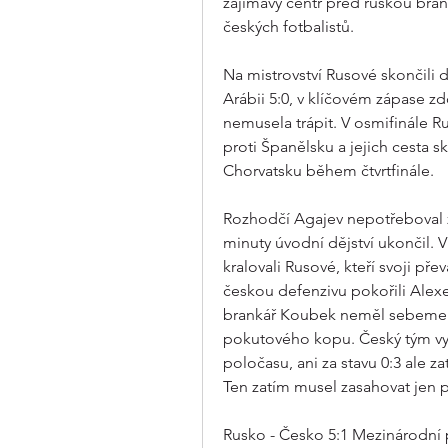
zajímavý centr před ruskou bran
českých fotbalistů.
Na mistrovství Rusové skončili 
Arábii 5:0, v klíčovém zápase zdo
nemusela trápit. V osmifinále R
proti Španělsku a jejich cesta s
Chorvatsku během čtvrtfinále.
Rozhodčí Agajev nepotřeboval ž
minuty úvodní dějství ukončil. 
kralovali Rusové, kteří svoji pře
českou defenzivu pokořili Alex
brankář Koubek neměl sebemenší 
pokutového kopu. Český tým vyro
poločasu, ani za stavu 0:3 ale z
Ten zatím musel zasahovat jen 
Rusko - Česko 5:1 Mezinárodní p