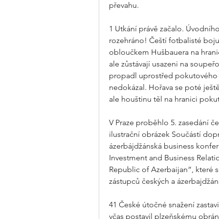
převahu.
1 Utkání právě začalo. Úvodního 
rozehráno! Čeští fotbalisté boju
obloučkem Hušbauera na hranic
ale zůstávají usazeni na soupeř
propadl uprostřed pokutového ú
nedokázal. Hořava se poté ještě
ale houštinu těl na hranici pok
V Praze proběhlo 5. zasedání č
ilustrační obrázek Součástí d
ázerbájdžánská business konfer
Investment and Business Relati
Republic of Azerbaijan“, které se
zástupců českých a ázerbajdžáns
41 České útočné snažení zastavi
včas postavil plzeňskému obránc