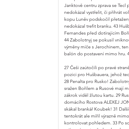
Janktově centru zprava se Tecl p
nedokázal vystřelit, či přihrát
kopu Luněv podskočil přetažený 
nedokázal trefit branku. 43 Hušb
Fernandes před dotírajícím Boři
44 Zabolotnyj se pokusil vnikn
výměny míče s Jerochinem, ten 
balón do postavení mimo hru. 4
27 Češi zaútočili po pravé straně
pozici pro Hušbauera, jehož tec
28 Penalta pro Rusko! Zabolotn
sražen Bořilem a Rusové mají možn
zákrok viděl žlutou kartu. 29 Rusk
domácího Rostova ALEXEJ JONOV
skákal brankář Koubek! 31 Další
tentokrát ale mířil výrazně mim
kontrolovat pohledem. 33 Po so