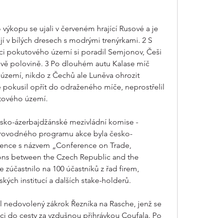
výkopu se ujali v červeném hrající Rusové a je 
jí v bílých dresech s modrými trenýrkami. 2 S 
i pokutového území si poradil Semjonov, Češi 
ově polovině. 3 Po dlouhém autu Kalase míč 
zemí, nikdo z Čechů ale Luněva ohrozit 
 pokusil opřít do odraženého míče, neprostřelil 
utového území.
esko-ázerbajdžánské mezivládní komise - 
oprovodného programu akce byla česko-
ence s názvem „Conference on Trade, 
ons between the Czech Republic and the 
 zúčastnilo na 100 účastníků z řad firem, 
kých institucí a dalších stake-holderů.
l nedovolený zákrok Řezníka na Rasche, jenž se 
i do cesty za vzdušnou přihrávkou Coufala. Po 