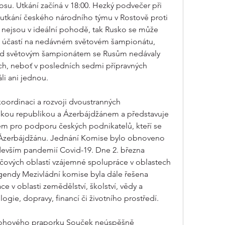
su. Utkání začíná v 18:00. Hezký podvečer při 
utkání českého národního týmu v Rostově proti 
ejsou v ideální pohodě, tak Rusko se může 
u účastí na nedávném světovém šampionátu, 
ed světovým šampionátem se Rusům nedávaly 
ch, neboť v posledních sedmi přípravných 
li ani jednou.
oordinaci a rozvoji dvoustranných 
kou republikou a Ázerbájdžánem a představuje 
rem pro podporu českých podnikatelů, kteří se 
 v Ázerbájdžánu. Jednání Komise bylo obnoveno 
evším pandemií Covid-19. Dne 2. března 
íčových oblastí vzájemné spolupráce v oblastech 
gendy Mezivládní komise byla dále řešena 
e v oblasti zemědělství, školství, vědy a 
gie, dopravy, financí či životního prostředí.
rohového praporku Souček neúspěšně 