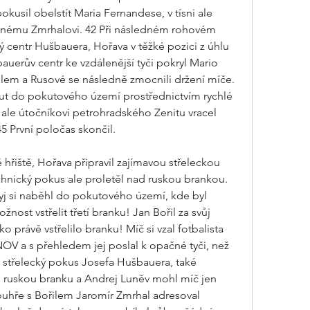
okusil obelstít Maria Fernandese, v tísni ale 
 volnému Zmrhalovi. 42 Při následném rohovém 
centr Hušbauera, Hořava v těžké pozici z úhlu 
auerův centr ke vzdálenější tyči pokryl Mario 
lem a Rusové se následně zmocnili držení míče. 
out do pokutového území prostřednictvím rychlé 
ale útočníkovi petrohradského Zenitu vracel 
5 První poločas skončil.
 hřiště, Hořava připravil zajímavou střeleckou 
hnický pokus ale proletěl nad ruskou brankou. 
yj si naběhl do pokutového území, kde byl 
ost vstřelit třetí branku! Jan Bořil za svůj 
o právě vstřelilo branku! Míč si vzal fotbalista 
 a s přehledem jej poslal k opačné tyči, než 
 střelecký pokus Josefa Hušbauera, také 
o ruskou branku a Andrej Luněv mohl míč jen 
uhře s Bořilem Jaromír Zmrhal adresoval 