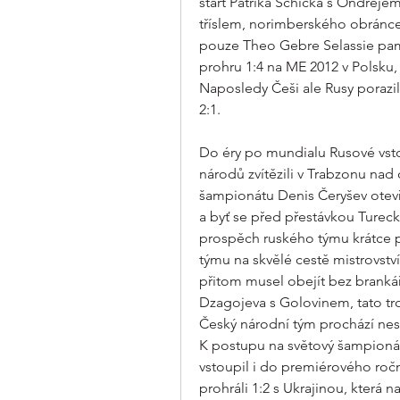
start Patrika Schicka s Ondřejem
tříslem, norimberského obránce 
pouze Theo Gebre Selassie pam
prohru 1:4 na ME 2012 v Polsku,
Naposledy Češi ale Rusy porazili
2:1.
Do éry po mundialu Rusové vstou
národů zvítězili v Trabzonu na
šampionátu Denis Čeryšev otevř
a byť se před přestávkou Turecku
prospěch ruského týmu krátce po
týmu na skvělé cestě mistrovstv
přitom musel obejít bez brankář
Dzagojeva s Golovinem, tato tro
Český národní tým prochází ne
K postupu na světový šampionát
vstoupil i do premiérového ročn
prohráli 1:2 s Ukrajinou, která 