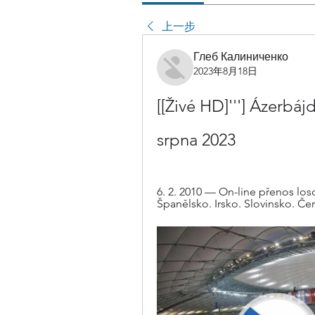
上一步
Глеб Калиниченко
2023年8月18日
[[Živé HD]'''] Ázerbá
srpna 2023
6. 2. 2010 — On-line přenos loso
Španělsko. Irsko. Slovinsko. Če