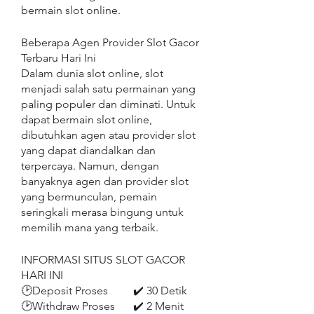
bermain slot online.
Beberapa Agen Provider Slot Gacor 
Terbaru Hari Ini
Dalam dunia slot online, slot 
menjadi salah satu permainan yang 
paling populer dan diminati. Untuk 
dapat bermain slot online, 
dibutuhkan agen atau provider slot 
yang dapat diandalkan dan 
terpercaya. Namun, dengan 
banyaknya agen dan provider slot 
yang bermunculan, pemain 
seringkali merasa bingung untuk 
memilih mana yang terbaik.
INFORMASI SITUS SLOT GACOR 
HARI INI
🕑Deposit Proses	✔️ 30 Detik
🕑Withdraw Proses	✔️ 2 Menit