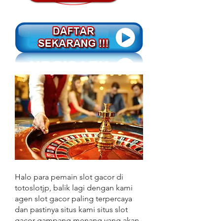
Halo para pemain slot gacor di 
totoslotjp, balik lagi dengan kami 
agen slot gacor paling terpercaya 
dan pastinya situs kami situs slot 
gacor gampang menang yang akan 