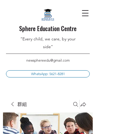
Sphere Education Centre
”Every child, we care, by your
side”
newsphereedu@gmail.com
WhatsApp: 5621-8281
群組