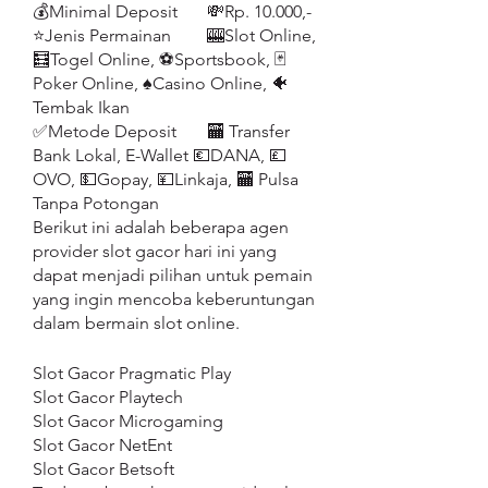
💰Minimal Deposit	💸Rp. 10.000,-
⭐Jenis Permainan	🎰Slot Online, 
🧮Togel Online, ⚽️Sportsbook, 🃏
Poker Online, ♠Casino Online, 🐠
Tembak Ikan
✅Metode Deposit	🏧 Transfer 
Bank Lokal, E-Wallet 💶DANA, 💷
OVO, 💵Gopay, 💴Linkaja, 🏧 Pulsa 
Tanpa Potongan
Berikut ini adalah beberapa agen 
provider slot gacor hari ini yang 
dapat menjadi pilihan untuk pemain 
yang ingin mencoba keberuntungan 
dalam bermain slot online.
Slot Gacor Pragmatic Play
Slot Gacor Playtech
Slot Gacor Microgaming
Slot Gacor NetEnt
Slot Gacor Betsoft