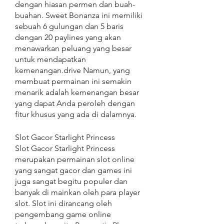
dengan hiasan permen dan buah-
buahan. Sweet Bonanza ini memiliki 
sebuah 6 gulungan dan 5 baris 
dengan 20 paylines yang akan 
menawarkan peluang yang besar 
untuk mendapatkan 
kemenangan.drive Namun, yang 
membuat permainan ini semakin 
menarik adalah kemenangan besar 
yang dapat Anda peroleh dengan 
fitur khusus yang ada di dalamnya.
Slot Gacor Starlight Princess
Slot Gacor Starlight Princess 
merupakan permainan slot online 
yang sangat gacor dan games ini 
juga sangat begitu populer dan 
banyak di mainkan oleh para player 
slot. Slot ini dirancang oleh 
pengembang game online 