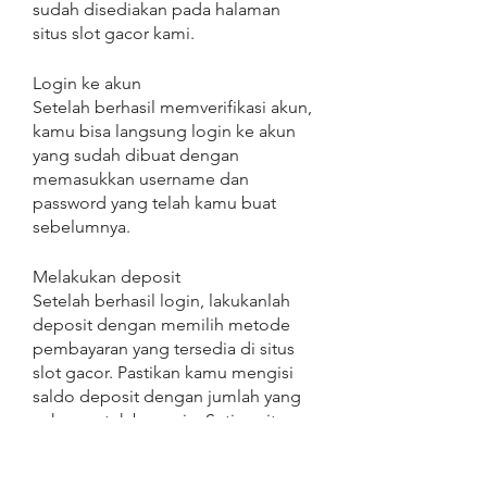
sudah disediakan pada halaman 
situs slot gacor kami.
Login ke akun
Setelah berhasil memverifikasi akun, 
kamu bisa langsung login ke akun 
yang sudah dibuat dengan 
memasukkan username dan 
password yang telah kamu buat 
sebelumnya.
Melakukan deposit
Setelah berhasil login, lakukanlah 
deposit dengan memilih metode 
pembayaran yang tersedia di situs 
slot gacor. Pastikan kamu mengisi 
saldo deposit dengan jumlah yang 
cukup untuk bermain. Setiap situs 
slot gacor memiliki persyaratan 
deposit minimal yang berbeda-