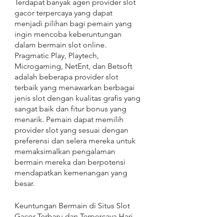
Terdapat banyak agen provider slot 
gacor terpercaya yang dapat 
menjadi pilihan bagi pemain yang 
ingin mencoba keberuntungan 
dalam bermain slot online. 
Pragmatic Play, Playtech, 
Microgaming, NetEnt, dan Betsoft 
adalah beberapa provider slot 
terbaik yang menawarkan berbagai 
jenis slot dengan kualitas grafis yang 
sangat baik dan fitur bonus yang 
menarik. Pemain dapat memilih 
provider slot yang sesuai dengan 
preferensi dan selera mereka untuk 
memaksimalkan pengalaman 
bermain mereka dan berpotensi 
mendapatkan kemenangan yang 
besar.
Keuntungan Bermain di Situs Slot 
Gacor Terbaru dan Terpercaya Hari 