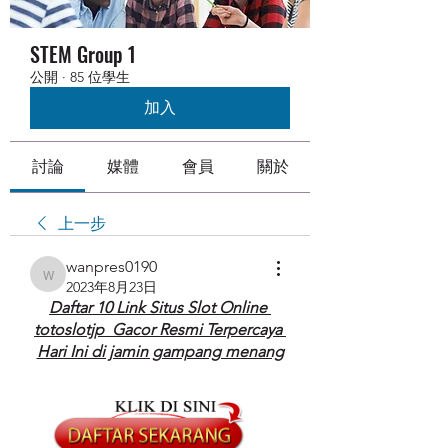
STEM Group 1
公開
·
85 位學生
加入
討論
媒體
會員
關於
上一步
wanpres0190
wanpres0190
2023年8月23日
Daftar 10 Link Situs Slot Online 
totoslotjp  Gacor Resmi Terpercaya 
Hari Ini di jamin gampang menang