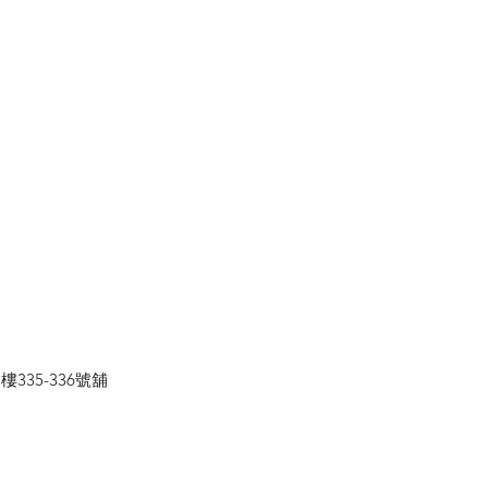
335-336號舖