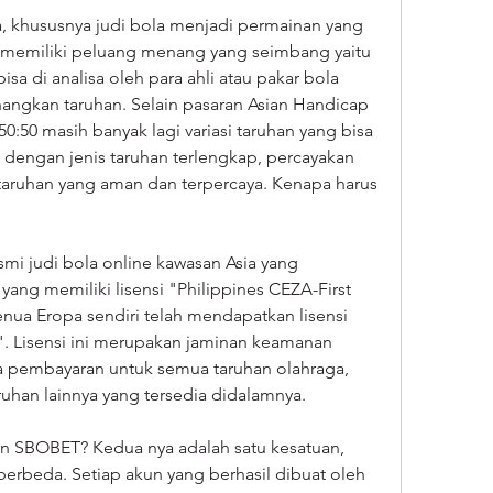
a, khususnya judi bola menjadi permainan yang 
i memiliki peluang menang yang seimbang yaitu 
bisa di analisa oleh para ahli atau pakar bola 
gkan taruhan. Selain pasaran Asian Handicap 
0 masih banyak lagi variasi taruhan yang bisa 
a dengan jenis taruhan terlengkap, percayakan 
ruhan yang aman dan terpercaya. Kenapa harus 
mi judi bola online kawasan Asia yang 
yang memiliki lisensi "Philippines CEZA-First 
nua Eropa sendiri telah mendapatkan lisensi 
". Lisensi ini merupakan jaminan keamanan 
 pembayaran untuk semua taruhan olahraga, 
aruhan lainnya yang tersedia didalamnya.
SBOBET? Kedua nya adalah satu kesatuan, 
rbeda. Setiap akun yang berhasil dibuat oleh 