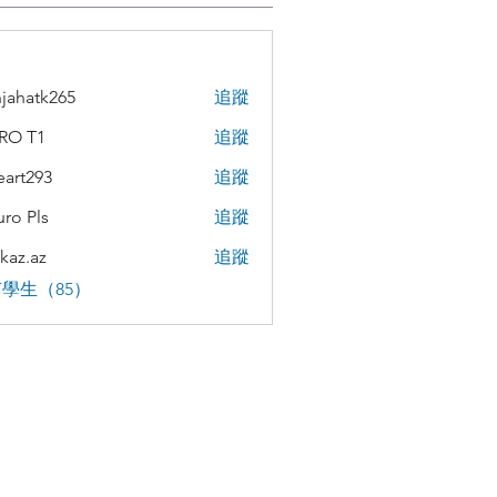
jahatk265
追蹤
tk265
RO T1
追蹤
teart293
追蹤
293
uro Pls
追蹤
kaz.az
追蹤
az
學生（85）