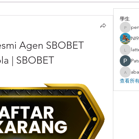
學生
pen
penjaha
NI9
Resmi Agen SBOBET 
lat
latteart
ola | SBOBET
Pat
aba
abakaz.
查看所有