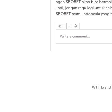
agen SBOBET akan bisa bermain 
Jadi, jangan ragu lagi untuk se
SBOBET resmi Indonesia yang tel
0
Write a comment...
WTT Bra