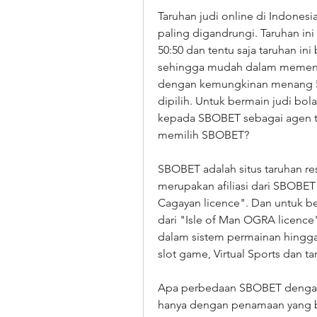
Taruhan judi online di Indonesi
paling digandrungi. Taruhan in
50:50 dan tentu saja taruhan ini 
sehingga mudah dalam memenan
dengan kemungkinan menang 50:5
dipilih. Untuk bermain judi bol
kepada SBOBET sebagai agen ta
memilih SBOBET?
SBOBET adalah situs taruhan res
merupakan afiliasi dari SBOBET 
Cagayan licence". Dan untuk be
dari "Isle of Man OGRA licence
dalam sistem permainan hingga
slot game, Virtual Sports dan t
Apa perbedaan SBOBET dengan 
hanya dengan penamaan yang be