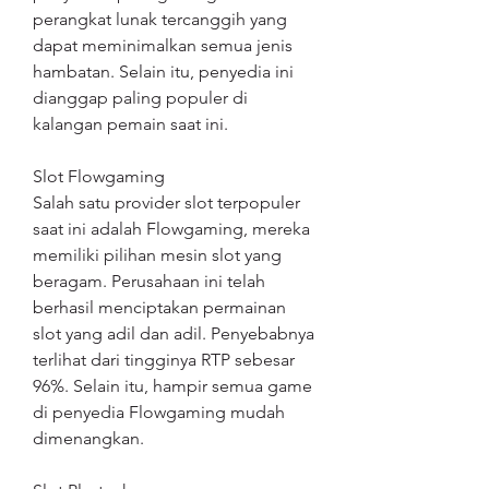
perangkat lunak tercanggih yang 
dapat meminimalkan semua jenis 
hambatan. Selain itu, penyedia ini 
dianggap paling populer di 
kalangan pemain saat ini.
Slot Flowgaming
Salah satu provider slot terpopuler 
saat ini adalah Flowgaming, mereka 
memiliki pilihan mesin slot yang 
beragam. Perusahaan ini telah 
berhasil menciptakan permainan 
slot yang adil dan adil. Penyebabnya 
terlihat dari tingginya RTP sebesar 
96%. Selain itu, hampir semua game 
di penyedia Flowgaming mudah 
dimenangkan.