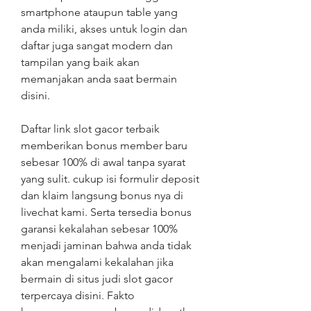
smartphone ataupun table yang 
anda miliki, akses untuk login dan 
daftar juga sangat modern dan 
tampilan yang baik akan 
memanjakan anda saat bermain 
disini.
Daftar link slot gacor terbaik 
memberikan bonus member baru 
sebesar 100% di awal tanpa syarat 
yang sulit. cukup isi formulir deposit 
dan klaim langsung bonus nya di 
livechat kami. Serta tersedia bonus 
garansi kekalahan sebesar 100% 
menjadi jaminan bahwa anda tidak 
akan mengalami kekalahan jika 
bermain di situs judi slot gacor 
terpercaya disini. Fakto 