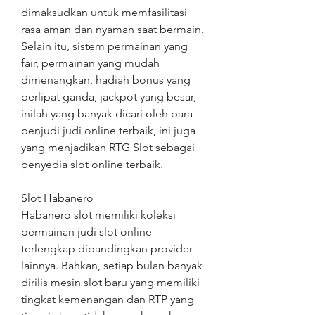
dimaksudkan untuk memfasilitasi 
rasa aman dan nyaman saat bermain. 
Selain itu, sistem permainan yang 
fair, permainan yang mudah 
dimenangkan, hadiah bonus yang 
berlipat ganda, jackpot yang besar, 
inilah yang banyak dicari oleh para 
penjudi judi online terbaik, ini juga 
yang menjadikan RTG Slot sebagai 
penyedia slot online terbaik.
Slot Habanero
Habanero slot memiliki koleksi 
permainan judi slot online 
terlengkap dibandingkan provider 
lainnya. Bahkan, setiap bulan banyak 
dirilis mesin slot baru yang memiliki 
tingkat kemenangan dan RTP yang 