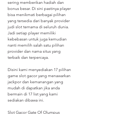
sering memberikan hadiah dan 
bonus besar. Di sini pastinya player 
bisa menikmati berbagai pilihan 
yang tersedia dari banyak provider 
judi slot ternama di seluruh dunia. 
Jadi setiap player memiliki 
kebebasan untuk juga kemudian 
nanti memilih salah satu pilihan 
provider dan nama situs yang 
terbaik dan terpercaya.
Disini kami menyediakan 17 pilihan 
game slot gacor yang menawarkan 
jackpor dan kemanangan yang 
mudah di dapatkan jika anda 
bermain di 17 list yang kami 
sediakan dibawa ini.
Slot Gacor Gate Of Olumpus