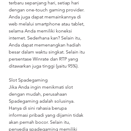
terbaru sepanjang hari, setiap hari 
dengan one-touch gaming provider. 
Anda juga dapat memainkannya di 
web melalui smartphone atau tablet, 
selama Anda memiliki koneksi 
internet. Sederhana kan? Selain itu, 
Anda dapat memenangkan hadiah 
besar dalam waktu singkat. Selain itu 
persentase Winrate dan RTP yang 
ditawarkan juga tinggi (yaitu 95%).
Slot Spadegaming
Jika Anda ingin menikmati slot 
dengan mudah, perusahaan 
Spadegaming adalah solusinya. 
Hanya di sini rahasia berupa 
informasi pribadi yang dijamin tidak 
akan pernah bocor. Selain itu, 
penyedia spadegaming memiliki 