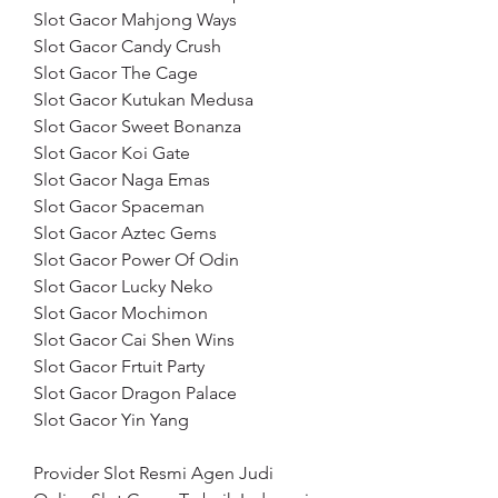
Slot Gacor Mahjong Ways
Slot Gacor Candy Crush
Slot Gacor The Cage
Slot Gacor Kutukan Medusa
Slot Gacor Sweet Bonanza
Slot Gacor Koi Gate
Slot Gacor Naga Emas
Slot Gacor Spaceman
Slot Gacor Aztec Gems
Slot Gacor Power Of Odin
Slot Gacor Lucky Neko
Slot Gacor Mochimon
Slot Gacor Cai Shen Wins
Slot Gacor Frtuit Party
Slot Gacor Dragon Palace
Slot Gacor Yin Yang
Provider Slot Resmi Agen Judi 