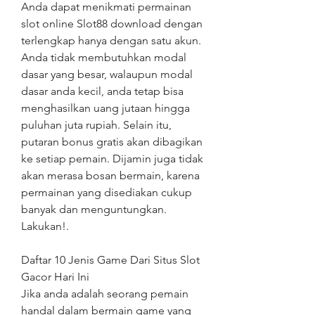
Anda dapat menikmati permainan 
slot online Slot88 download dengan 
terlengkap hanya dengan satu akun. 
Anda tidak membutuhkan modal 
dasar yang besar, walaupun modal 
dasar anda kecil, anda tetap bisa 
menghasilkan uang jutaan hingga 
puluhan juta rupiah. Selain itu, 
putaran bonus gratis akan dibagikan 
ke setiap pemain. Dijamin juga tidak 
akan merasa bosan bermain, karena 
permainan yang disediakan cukup 
banyak dan menguntungkan. 
Lakukan!.
Daftar 10 Jenis Game Dari Situs Slot 
Gacor Hari Ini
Jika anda adalah seorang pemain 
handal dalam bermain game yang 