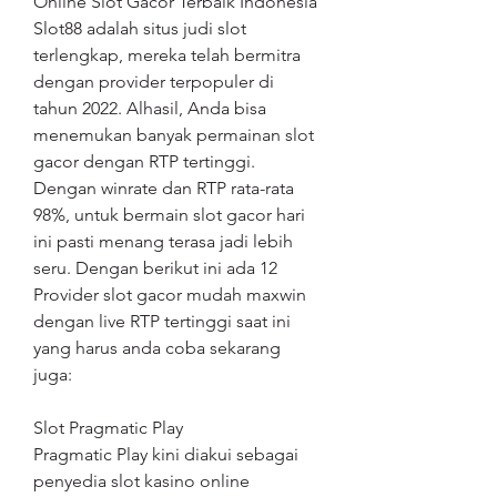
Online Slot Gacor Terbaik Indonesia
Slot88 adalah situs judi slot 
terlengkap, mereka telah bermitra 
dengan provider terpopuler di 
tahun 2022. Alhasil, Anda bisa 
menemukan banyak permainan slot 
gacor dengan RTP tertinggi. 
Dengan winrate dan RTP rata-rata 
98%, untuk bermain slot gacor hari 
ini pasti menang terasa jadi lebih 
seru. Dengan berikut ini ada 12 
Provider slot gacor mudah maxwin 
dengan live RTP tertinggi saat ini 
yang harus anda coba sekarang 
juga:
Slot Pragmatic Play
Pragmatic Play kini diakui sebagai 
penyedia slot kasino online 