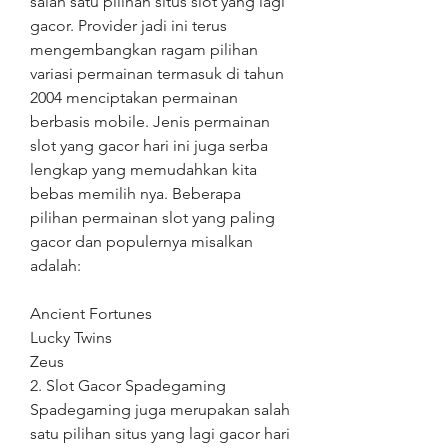
salah satu pilihan situs slot yang lagi 
gacor. Provider jadi ini terus 
mengembangkan ragam pilihan 
variasi permainan termasuk di tahun 
2004 menciptakan permainan 
berbasis mobile. Jenis permainan 
slot yang gacor hari ini juga serba 
lengkap yang memudahkan kita 
bebas memilih nya. Beberapa 
pilihan permainan slot yang paling 
gacor dan populernya misalkan 
adalah:
Ancient Fortunes
Lucky Twins
Zeus
2. Slot Gacor Spadegaming
Spadegaming juga merupakan salah 
satu pilihan situs yang lagi gacor hari 