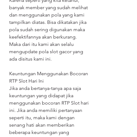
Karena seperti yang kita ketahui, 
banyak member yang sudah melihat 
dan menggunakan pola yang kami 
tampilkan diatas. Bisa dikatakan jika 
pola sudah sering digunakan maka 
keefektifannya akan berkurang. 
Maka dari itu kami akan selalu 
mengupdate pola slot gacor yang 
ada disitus kami ini.
Keuntungan Menggunakan Bocoran 
RTP Slot Hari Ini
Jika anda bertanya-tanya apa saja 
keuntungan yang didapat jika 
menggunakan bocoran RTP Slot hari 
ini. Jika anda memiliki pertanyaan 
seperti itu, maka kami dengan 
senang hati akan memberikan 
beberapa keuntungan yang 