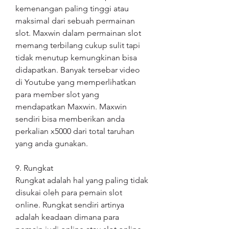
kemenangan paling tinggi atau 
maksimal dari sebuah permainan 
slot. Maxwin dalam permainan slot 
memang terbilang cukup sulit tapi 
tidak menutup kemungkinan bisa 
didapatkan. Banyak tersebar video 
di Youtube yang memperlihatkan 
para member slot yang 
mendapatkan Maxwin. Maxwin 
sendiri bisa memberikan anda 
perkalian x5000 dari total taruhan 
yang anda gunakan.
9. Rungkat
Rungkat adalah hal yang paling tidak 
disukai oleh para pemain slot 
online. Rungkat sendiri artinya 
adalah keadaan dimana para 