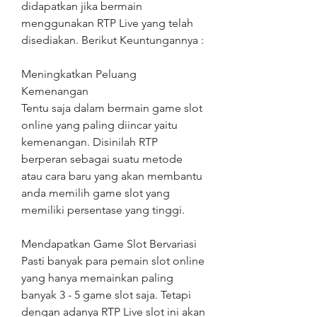
didapatkan jika bermain 
menggunakan RTP Live yang telah 
disediakan. Berikut Keuntungannya :
Meningkatkan Peluang 
Kemenangan
Tentu saja dalam bermain game slot 
online yang paling diincar yaitu 
kemenangan. Disinilah RTP 
berperan sebagai suatu metode 
atau cara baru yang akan membantu 
anda memilih game slot yang 
memiliki persentase yang tinggi.
Mendapatkan Game Slot Bervariasi
Pasti banyak para pemain slot online 
yang hanya memainkan paling 
banyak 3 - 5 game slot saja. Tetapi 
dengan adanya RTP Live slot ini akan 