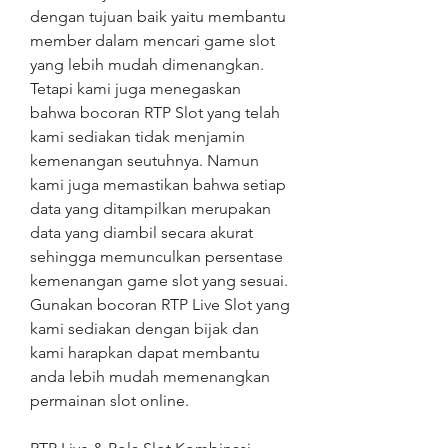
dengan tujuan baik yaitu membantu 
member dalam mencari game slot 
yang lebih mudah dimenangkan. 
Tetapi kami juga menegaskan 
bahwa bocoran RTP Slot yang telah 
kami sediakan tidak menjamin 
kemenangan seutuhnya. Namun 
kami juga memastikan bahwa setiap 
data yang ditampilkan merupakan 
data yang diambil secara akurat 
sehingga memunculkan persentase 
kemenangan game slot yang sesuai. 
Gunakan bocoran RTP Live Slot yang 
kami sediakan dengan bijak dan 
kami harapkan dapat membantu 
anda lebih mudah memenangkan 
permainan slot online.