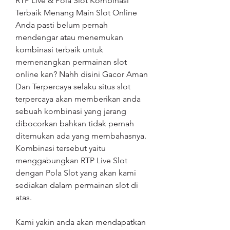
RTP Live & Pola Slot Kombinasi 
Terbaik Menang Main Slot Online
Anda pasti belum pernah 
mendengar atau menemukan 
kombinasi terbaik untuk 
memenangkan permainan slot 
online kan? Nahh disini Gacor Aman 
Dan Terpercaya selaku situs slot 
terpercaya akan memberikan anda 
sebuah kombinasi yang jarang 
dibocorkan bahkan tidak pernah 
ditemukan ada yang membahasnya. 
Kombinasi tersebut yaitu 
menggabungkan RTP Live Slot 
dengan Pola Slot yang akan kami 
sediakan dalam permainan slot di 
atas.
Kami yakin anda akan mendapatkan 