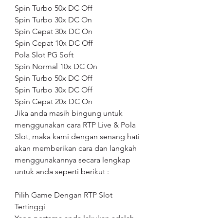
Spin Turbo 50x DC Off
Spin Turbo 30x DC On
Spin Cepat 30x DC On
Spin Cepat 10x DC Off
Pola Slot PG Soft
Spin Normal 10x DC On
Spin Turbo 50x DC Off
Spin Turbo 30x DC Off
Spin Cepat 20x DC On
Jika anda masih bingung untuk 
menggunakan cara RTP Live & Pola 
Slot, maka kami dengan senang hati 
akan memberikan cara dan langkah 
menggunakannya secara lengkap 
untuk anda seperti berikut :
Pilih Game Dengan RTP Slot 
Tertinggi