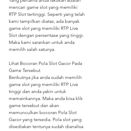
Yang pertama anda lakukan adalah 
mencari game slot yang memiliki 
RTP Slot tertinggi. Seperti yang telah 
kami tampilkan diatas, ada banyak 
game slot yang memiliki RTP Live 
Slot dengan persentase yang tinggi. 
Maka kami sarankan untuk anda 
memilih salah satunya.
Lihat Bocoran Pola Slot Gacor Pada 
Game Tersebut
Berikutnya jika anda sudah memilih 
game slot yang memiliki RTP Live 
tinggi dan anda yakin untuk 
memainkannya. Maka anda bisa klik 
game tersebut dan akan 
memunculkan bocoran Pola Slot 
Gacor yang tersedia. Pola slot yang 
disediakan tentunya sudah dianalisa 