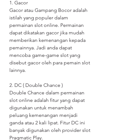
1. Gacor
Gacor atau Gampang Bocor adalah 
istilah yang populer dalam 
permainan slot online. Permainan 
dapat dikatakan gacor jika mudah 
memberikan kemenangan kepada 
pemainnya. Jadi anda dapat 
mencoba game-game slot yang 
disebut gacor oleh para pemain slot 
lainnya.
2. DC ( Double Chance )
Double Chance dalam permainan 
slot online adalah fitur yang dapat 
digunakan untuk menambah 
peluang kemenangan menjadi 
ganda atau 2 kali lipat. Fitur DC ini 
banyak digunakan oleh provider slot 
Pragmatic Play.