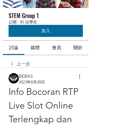
STEM Group 1
公開
·
85 位學生
加入
討論
媒體
會員
關於
上一步
BEBAS
2023年8月28日
Info Bocoran RTP 
Live Slot Online 
Terlengkap dan 