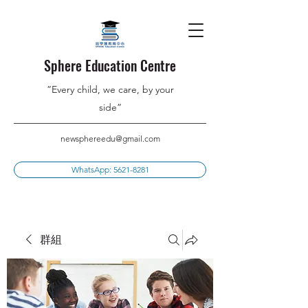
Sphere Education Centre
”Every child, we care, by your
side”
newsphereedu@gmail.com
WhatsApp: 5621-8281
群組