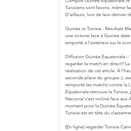
Compos Guinée Equatoriale vs Tu
Tunisiens sont favoris, même fac
D'ailleurs, lors de leur dernier 
Guinée vs Tunisie : Résultats Ma
une victoire face à Guinée date 
emporté à l'extérieur sur le sco
Diffusion Guinée Équatoriale – T
regarder le match en direct? La r
réalisation de cet article. À l’h
seconde place du groupe J, avec 
remporté les matchs contre la Lib
Équatoriale retrouve la Tunisie, 
Nacional s’est incliné face aux 
moment pour la Guinée Équatori
Tunisie est en tête du classeme
(En ligne) regarder Tunisie Came