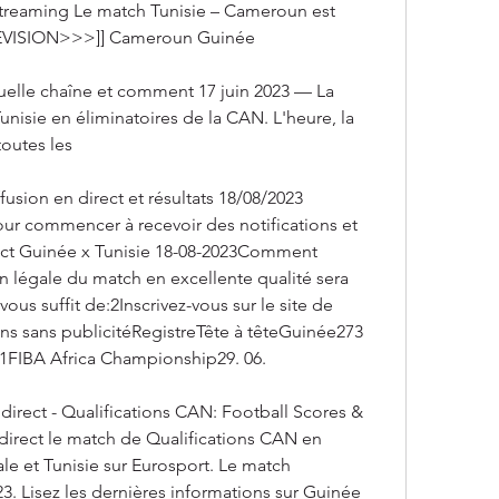
treaming Le match Tunisie – Cameroun est 
LÉVISION>>>]] Cameroun Guinée
quelle chaîne et comment 17 juin 2023 — La 
unisie en éliminatoires de la CAN. L'heure, la 
toutes les
usion en direct et résultats 18/08/2023 
ur commencer à recevoir des notifications et 
ect Guinée x Tunisie 18-08-2023Comment 
n légale du match en excellente qualité sera 
 vous suffit de:2Inscrivez-vous sur le site de 
s sans publicitéRegistreTête à têteGuinée273 
21FIBA Africa Championship29. 06.
direct - Qualifications CAN: Football Scores & 
 direct le match de Qualifications CAN en 
le et Tunisie sur Eurosport. Le match 
3. Lisez les dernières informations sur Guinée 