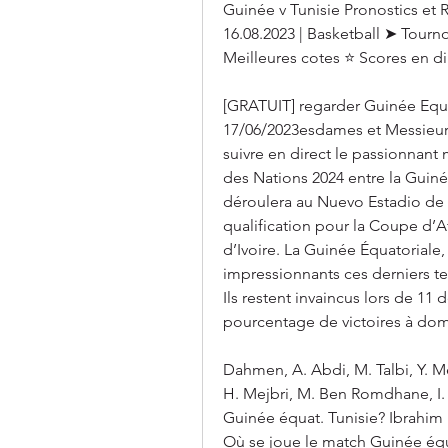
Guinée v Tunisie Pronostics et R
16.08.2023 | Basketball ➤ Tourn
Meilleures cotes ⭐ Scores en di
[GRATUIT] regarder Guinée Equat
17/06/2023esdames et Messieurs
suivre en direct le passionnant
des Nations 2024 entre la Guinée
déroulera au Nuevo Estadio de 
qualification pour la Coupe d’A
d’Ivoire. La Guinée Équatoriale,
impressionnants ces derniers tem
Ils restent invaincus lors de 11 
pourcentage de victoires à dom
Dahmen, A. Abdi, M. Talbi, Y. Me
H. Mejbri, M. Ben Romdhane, I. J
Guinée équat. Tunisie? Ibrahim K
Où se joue le match Guinée équa