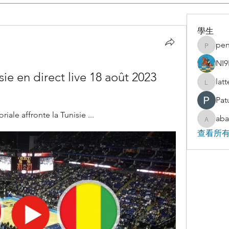
學生
pen
penjaha
NI9
ie en direct live 18 août 2023
lat
latteart
Pat
ale affronte la Tunisie ...
aba
abakaz.
查看所有