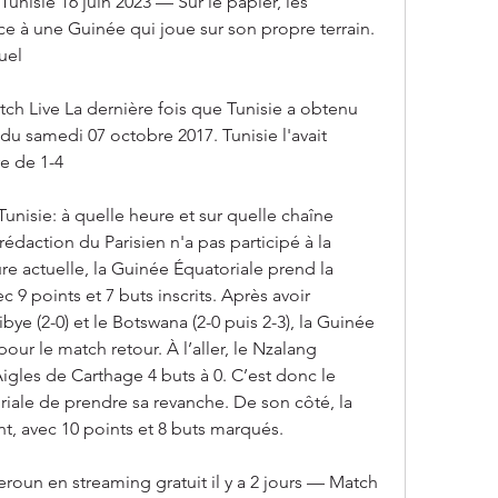
nisie 16 juin 2023 — Sur le papier, les 
e à une Guinée qui joue sur son propre terrain. 
duel
tch Live La dernière fois que Tunisie a obtenu 
du samedi 07 octobre 2017. Tunisie l'avait 
re de 1-4
unisie: à quelle heure et sur quelle chaîne 
édaction du Parisien n'a pas participé à la 
eure actuelle, la Guinée Équatoriale prend la 
9 points et 7 buts inscrits. Après avoir 
ye (2-0) et le Botswana (2-0 puis 2-3), la Guinée 
pour le match retour. À l’aller, le Nzalang 
Aigles de Carthage 4 buts à 0. C’est donc le 
ale de prendre sa revanche. De son côté, la 
nt, avec 10 points et 8 buts marqués.
roun en streaming gratuit il y a 2 jours — Match 