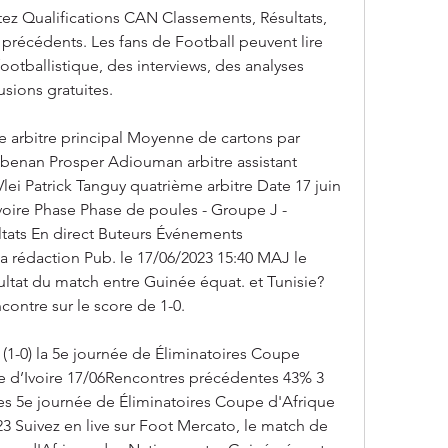
tez Qualifications CAN Classements, Résultats, 
précédents. Les fans de Football peuvent lire 
 footballistique, des interviews, des analyses 
usions gratuites.
re arbitre principal Moyenne de cartons par 
benan Prosper Adiouman arbitre assistant 
ei Patrick Tanguy quatrième arbitre Date 17 juin 
voire Phase Phase de poules - Groupe J - 
ats En direct Buteurs Événements 
a rédaction Pub. le 17/06/2023 15:40 MAJ le 
ultat du match entre Guinée équat. et Tunisie? 
contre sur le score de 1-0.
 (1-0) la 5e journée de Éliminatoires Coupe 
e d’Ivoire 17/06Rencontres précédentes 43% 3 
res 5e journée de Éliminatoires Coupe d'Afrique 
3 Suivez en live sur Foot Mercato, le match de 