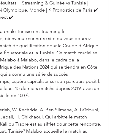
ésultats + Streaming & Guinée vs Tunisie | 
oi Olympique, Monde | ⚡ Pronostics de Paris ✔️ 
rect ✔️
oriale Tunisie en streaming le 
, bienvenue sur notre site où vous pourrez 
 match de qualification pour la Coupe d’Afrique 
 Équatoriale et la Tunisie. Ce match crucial se 
Malabo à Malabo, dans le cadre de la 
frique des Nations 2024 qui se tiendra en Côte 
 qui a connu une série de succès 
ps, espère capitaliser sur son parcours positif. 
de leurs 15 derniers matchs depuis 2019, avec un 
icile de 100%.
riah, W. Kechrida, A. Ben Slimane, A. Laïdouni, 
ebali, H. Chikhaoui. Qui arbitre le match 
alilou Traore est au sifflet pour cette rencontre. 
t. Tunisie? Malabo accueille le match au 