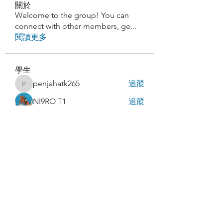
關於
Welcome to the group! You can
connect with other members, ge
...
閱讀更多
學生
penjahatk265
追蹤
penjahatk265
NI9RO T1
追蹤
latteart293
追蹤
latteart293
Paturo Pls
追蹤
abakaz.az
追蹤
abakaz.az
查看所有學生（85）