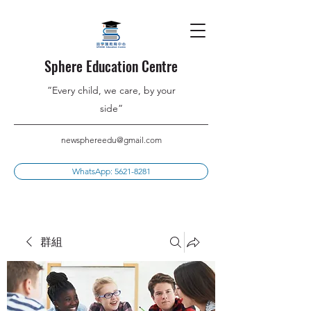
Sphere Education Centre
”Every child, we care, by your
side”
newsphereedu@gmail.com
WhatsApp: 5621-8281
群組