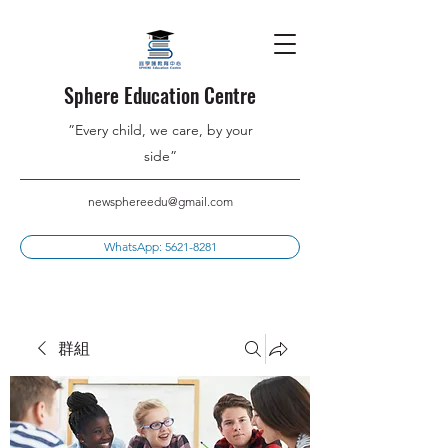
Sphere Education Centre
”Every child, we care, by your
side”
newsphereedu@gmail.com
WhatsApp: 5621-8281
群組