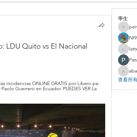
學生
pen
penjaha
NI9
 LDU Quito vs El Nacional 
lat
latteart
Pat
aba
abakaz.
查看所有
as incidencias ONLINE GRATIS por Libero.pe. 
 y Paolo Guerrero en Ecuador. PUEDES VER La 