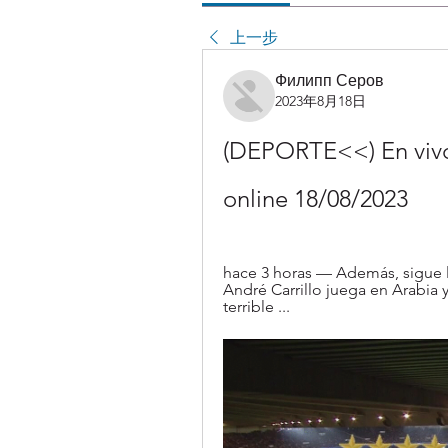
上一步
Филипп Серов
2023年8月18日
(DEPORTE<<) En vivo:
online 18/08/2023
hace 3 horas — Además, sigue l
André Carrillo juega en Arabia
terrible ...