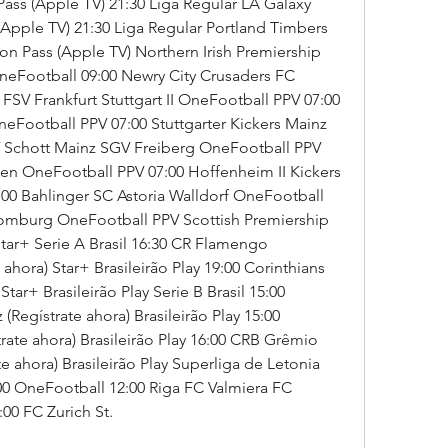
s (Apple TV) 21:30 Liga Regular LA Galaxy 
Apple TV) 21:30 Liga Regular Portland Timbers 
 Pass (Apple TV) Northern Irish Premiership 
OneFootball 09:00 Newry City Crusaders FC 
FSV Frankfurt Stuttgart II OneFootball PPV 07:00 
eFootball PPV 07:00 Stuttgarter Kickers Mainz 
V Schott Mainz SGV Freiberg OneFootball PPV 
en OneFootball PPV 07:00 Hoffenheim II Kickers 
0 Bahlinger SC Astoria Walldorf OneFootball 
omburg OneFootball PPV Scottish Premiership 
ar+ Serie A Brasil 16:30 CR Flamengo 
 ahora) Star+ Brasileirão Play 19:00 Corinthians 
Star+ Brasileirão Play Serie B Brasil 15:00 
Regístrate ahora) Brasileirão Play 15:00 
ate ahora) Brasileirão Play 16:00 CRB Grêmio 
e ahora) Brasileirão Play Superliga de Letonia 
0 OneFootball 12:00 Riga FC Valmiera FC 
00 FC Zurich St.