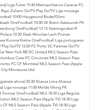
hora) Liga Futve 15:40 Metropolitanos Caracas FC 
 Rayo Zuliano GolTV Play GolTV Liga noruega 
otball 10:00 Haugesund Bodø/Glimt 
abaek OneFootball 10:00 SK Brann Aalesunds FK 
enborg OneFootball 12:15 Strømsgodset IF 
 Polaca 10:30 Slask Wroclaw Lech Poznan 
awa Korona Kielce OneFootball Liga portuguesa 
TV Play GolTV 12:00 FC Porto SC Farense GolTV 
ular New York RB DC United MLS Season Pass 
Columbus Crew FC Cincinnati MLS Season Pass 
Toronto FC CF Montréal MLS Season Pass (Apple 
 City Minnesota Utd.
ístrate ahora) 20:30 Alianza Lima Alianza 
ra) Liga noruega 11:00 Molde Viking FK 
8 Tromsø OneFootball MLS 18:30 Liga Regular 
tion MLS Season Pass (Apple TV) 18:30 Liga 
i CF MLS Season Pass (Apple TV) 18:30 Liga 