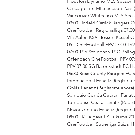
Houston Dynamo MLS Season Pas
Chicago Fire MLS Season Pass (
Vancouver Whitecaps MLS Season
09:00 Linfield Carrick Rangers 
OneFootball Regionalliga 07:00 
VfR Aalen KSV Hessen Kassel On
05 II OneFootball PPV 07:00 TS
07:00 TSV Steinbach TSG Baling
Offenbach OneFootball PPV 07:0
PPV 07:00 SG Barockstadt FC H
06:30 Ross County Rangers FC St
Internacional Fanatiz (Regístrate
Goiás Fanatiz (Regístrate ahora) 
Sampaio Corrêa Guarani Fanatiz (
Tombense Ceará Fanatiz (Regístr
Novorizontino Fanatiz (Regístrat
08:00 FK Jelgava FK Tukums 200
OneFootball Superliga Suiza 11: