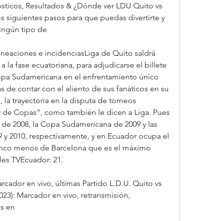
ósticos, Resultados & ¿Dónde ver LDU Quito vs 
s siguientes pasos para que puedas divertirte y 
ningún tipo de
lineaciones e incidenciasLiga de Quito saldrá 
 la fase ecuatoriana, para adjudicarse el billete 
opa Sudamericana en el enfrentamiento único 
 de contar con el aliento de sus fanáticos en su 
la trayectoria en la disputa de torneos 
y de Copas”, como también le dicen a Liga. Pues 
de 2008, la Copa Sudamericana de 2009 y las 
y 2010, respectivamente, y en Ecuador ocupa el 
 cinco menos de Barcelona que es el máximo 
ales TVEcuador: 21.
cador en vivo, últimas Partido L.D.U. Quito vs 
023): Marcador en vivo, retransmisión, 
os en