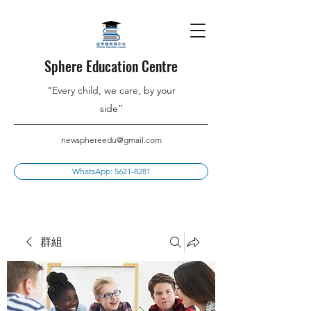
Sphere Education Centre
”Every child, we care, by your
side”
newsphereedu@gmail.com
WhatsApp: 5621-8281
群組