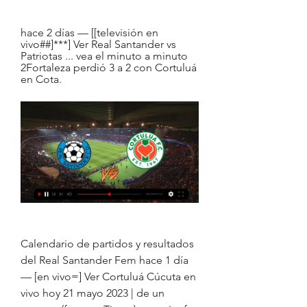
hace 2 días — [[televisión en 
vivo##]***] Ver Real Santander vs 
Patriotas ... vea el minuto a minuto 
2Fortaleza perdió 3 a 2 con Cortuluá 
en Cota.
Calendario de partidos y resultados 
del Real Santander Fem hace 1 día 
— [en vivo=] Ver Cortuluá Cúcuta en 
vivo hoy 21 mayo 2023 | de un 