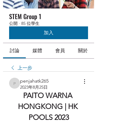
STEM Group 1
公開
·
85 位學生
加入
討論
媒體
會員
關於
上一步
penjahatk265
penjahatk265
2023年8月25日
PAITO WARNA 
HONGKONG | HK 
POOLS 2023