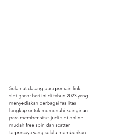
Selamat datang para pemain link 
slot gacor hari ini di tahun 2023 yang 
menyediakan berbagai fasilitas 
lengkap untuk memenuhi keinginan 
para member situs judi slot online 
mudah free spin dan scatter 
terpercaya yang selalu memberikan 