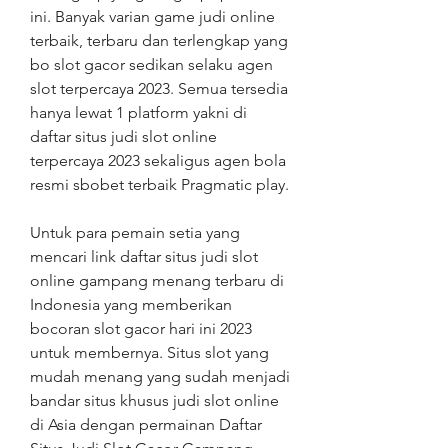
ini. Banyak varian game judi online 
terbaik, terbaru dan terlengkap yang 
bo slot gacor sedikan selaku agen 
slot terpercaya 2023. Semua tersedia 
hanya lewat 1 platform yakni di 
daftar situs judi slot online 
terpercaya 2023 sekaligus agen bola 
resmi sbobet terbaik Pragmatic play.
Untuk para pemain setia yang 
mencari link daftar situs judi slot 
online gampang menang terbaru di 
Indonesia yang memberikan 
bocoran slot gacor hari ini 2023 
untuk membernya. Situs slot yang 
mudah menang yang sudah menjadi 
bandar situs khusus judi slot online 
di Asia dengan permainan Daftar 