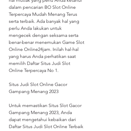
hal mutlak yang perlu Anda ketahui 
dalam pencarian BO Slot Online 
Terpercaya Mudah Menang Terus 
serta terbaik. Ada banyak hal yang 
perlu Anda lakukan untuk 
mengecek dengan seksama serta 
benar-benar menemukan Game Slot 
Online Online24jam. Inilah hal-hal 
yang harus Anda perhatikan saat 
memilih Daftar Situs Judi Slot 
Online Terpercaya No 1.
Situs Judi Slot Online Gacor 
Gampang Menang 2023
Untuk memastikan Situs Slot Gacor 
Gampang Menang 2023, Anda 
dapat mengetahui kebaikan dari 
Daftar Situs Judi Slot Online Terbaik 