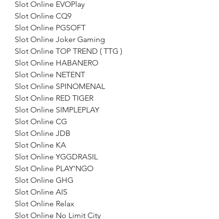
Slot Online EVOPlay
Slot Online CQ9
Slot Online PGSOFT
Slot Online Joker Gaming
Slot Online TOP TREND ( TTG )
Slot Online HABANERO
Slot Online NETENT
Slot Online SPINOMENAL
Slot Online RED TIGER
Slot Online SIMPLEPLAY
Slot Online CG
Slot Online JDB
Slot Online KA
Slot Online YGGDRASIL
Slot Online PLAY'NGO
Slot Online GHG
Slot Online AIS
Slot Online Relax
Slot Online No Limit City