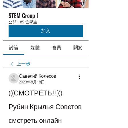
STEM Group 1
公開
·
85 位學生
加入
討論
媒體
會員
關於
上一步
Савелий Колесов
2023年8月18日
(((СМОТРЕТЬ!!))) 
Рубин Крылья Советов 
смотреть онлайн 