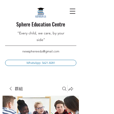
Sphere Education Centre
”Every child, we care, by your
side”
newsphereedu@gmail.com
WhatsApp: 5621-8281
群組