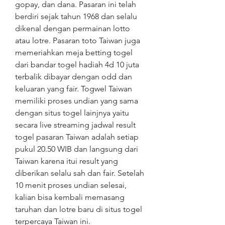
gopay, dan dana. Pasaran ini telah 
berdiri sejak tahun 1968 dan selalu 
dikenal dengan permainan lotto 
atau lotre. Pasaran toto Taiwan juga 
memeriahkan meja betting togel 
dari bandar togel hadiah 4d 10 juta 
terbalik dibayar dengan odd dan 
keluaran yang fair. Togwel Taiwan 
memiliki proses undian yang sama 
dengan situs togel lainjnya yaitu 
secara live streaming jadwal result 
togel pasaran Taiwan adalah setiap 
pukul 20.50 WIB dan langsung dari 
Taiwan karena itui result yang 
diberikan selalu sah dan fair. Setelah 
10 menit proses undian selesai, 
kalian bisa kembali memasang 
taruhan dan lotre baru di situs togel 
terpercaya Taiwan ini.