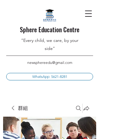
Sphere Education Centre
”Every child, we care, by your
side”
newsphereedu@gmail.com
WhatsApp: 5621-8281
群組