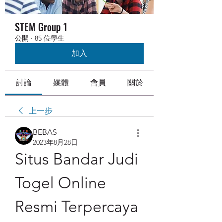
STEM Group 1
公開
·
85 位學生
加入
討論
媒體
會員
關於
上一步
BEBAS
2023年8月28日
Situs Bandar Judi 
Togel Online 
Resmi Terpercaya 