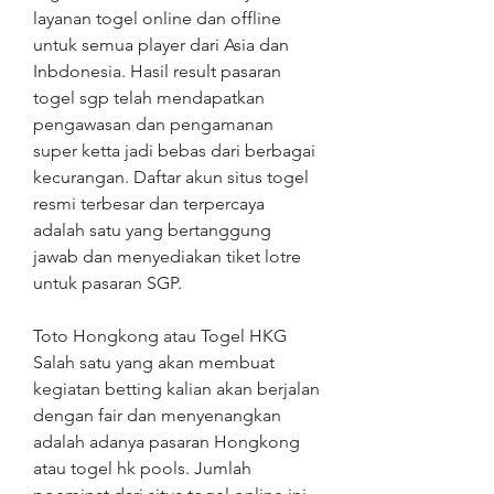
layanan togel online dan offline 
untuk semua player dari Asia dan 
Inbdonesia. Hasil result pasaran 
togel sgp telah mendapatkan 
pengawasan dan pengamanan 
super ketta jadi bebas dari berbagai 
kecurangan. Daftar akun situs togel 
resmi terbesar dan terpercaya 
adalah satu yang bertanggung 
jawab dan menyediakan tiket lotre 
untuk pasaran SGP.
Toto Hongkong atau Togel HKG
Salah satu yang akan membuat 
kegiatan betting kalian akan berjalan 
dengan fair dan menyenangkan 
adalah adanya pasaran Hongkong 
atau togel hk pools. Jumlah 