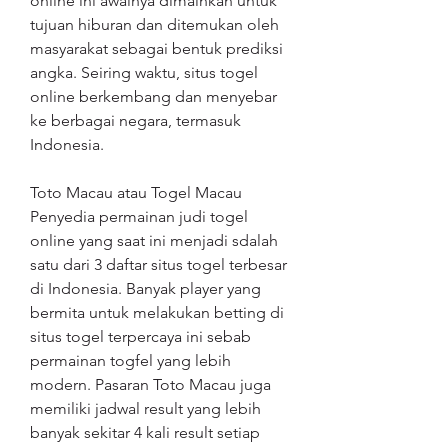
online ini awalnya dimainkan untuk 
tujuan hiburan dan ditemukan oleh 
masyarakat sebagai bentuk prediksi 
angka. Seiring waktu, situs togel 
online berkembang dan menyebar 
ke berbagai negara, termasuk 
Indonesia.
Toto Macau atau Togel Macau
Penyedia permainan judi togel 
online yang saat ini menjadi sdalah 
satu dari 3 daftar situs togel terbesar 
di Indonesia. Banyak player yang 
bermita untuk melakukan betting di 
situs togel terpercaya ini sebab 
permainan togfel yang lebih 
modern. Pasaran Toto Macau juga 
memiliki jadwal result yang lebih 
banyak sekitar 4 kali result setiap 