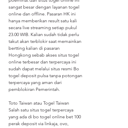
poeminat dari situs togel online ini 
sangat besar dengan layanan togel 
online dan offline. Pasaran HK ini 
hanya memberikan result satu kali 
secara live streaming setiap pukul 
23.00 WIB. Kalian sudah tidak perlu 
takut akan terblokir saat memainkan 
bertting kalian di pasaran 
Hongkong sebab akses situs togel 
online terbesar dan terpercaya ini 
sudah dapat melalui situs resmi Bo 
togel deposit pulsa tanpa potongan 
terpercaya yang aman dari 
pemblokiran Pemerintah.
Toto Taiwan atau Togel Taiwan
Salah satu situs togel terpercaya 
yang ada di bo togel online bet 100 
perak deposit via linkaja, ovo, 