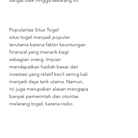
sangat baik hingga sekarang ini.
Popularitas Situs Togel
situs togel menjadi populer 
terutama karena faktor keuntungan 
finansial yang menarik bagi 
sebagian orang. Impian 
mendapatkan hadiah besar dari 
investasi yang relatif kecil sering kali 
menjadi daya tarik utama. Namun, 
ini juga merupakan alasan mengapa 
banyak pemerintah dan otoritas 
melarang togel, karena risiko 
perjudian berlebihan dan potensi 
masalah keuangan yang serius.
Keberadaan situs togel terpercaya 