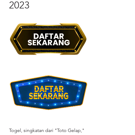
2023
Togel, singkatan dari "Toto Gelap," 