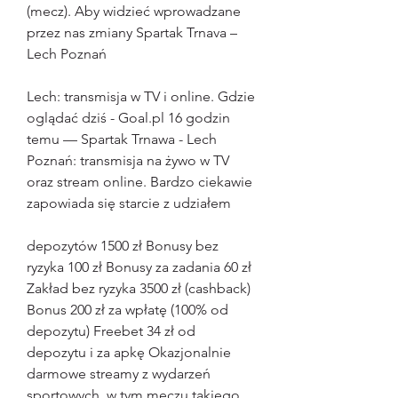
(mecz). Aby widzieć wprowadzane 
przez nas zmiany Spartak Trnava – 
Lech Poznań
Lech: transmisja w TV i online. Gdzie 
oglądać dziś - Goal.pl 16 godzin 
temu — Spartak Trnawa - Lech 
Poznań: transmisja na żywo w TV 
oraz stream online. Bardzo ciekawie 
zapowiada się starcie z udziałem
depozytów 1500 zł Bonusy bez 
ryzyka 100 zł Bonusy za zadania 60 zł 
Zakład bez ryzyka 3500 zł (cashback) 
Bonus 200 zł za wpłatę (100% od 
depozytu) Freebet 34 zł od 
depozytu i za apkę Okazjonalnie 
darmowe streamy z wydarzeń 
sportowych, w tym meczu takiego 