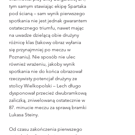
tym samym stawiając ekipę Spartaka 
pod ścianą – sam wynik pierwszego 
spotkania nie jest jednak gwarantem 
ostatecznego triumfu, nawet mając 
na uwadze dzielącą obie drużyny 
różnicę klas (takowy obraz wyłania 
się przynajmniej po meczu w 
Poznaniu). Nie sposób nie ulec 
również wrażeniu, jakoby wynik 
spotkania nie do końca obrazował 
rzeczywisty potencjał drużyny ze 
stolicy Wielkopolski – Lech długo 
dysponował przecież dwubramkową 
zaliczką, zniwelowaną ostatecznie w 
87. minucie meczu za sprawą bramki 
Lukasa Steiny.
Od czasu zakończenia pierwszego 