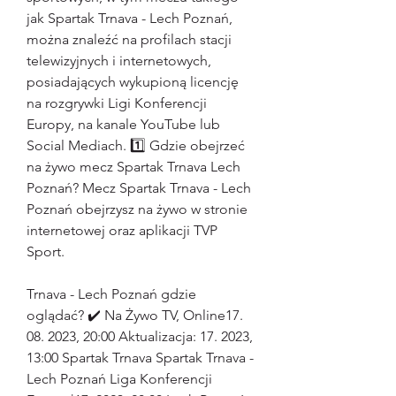
jak Spartak Trnava - Lech Poznań, 
można znaleźć na profilach stacji 
telewizyjnych i internetowych, 
posiadających wykupioną licencję 
na rozgrywki Ligi Konferencji 
Europy, na kanale YouTube lub 
Social Mediach. 1️⃣ Gdzie obejrzeć 
na żywo mecz Spartak Trnava Lech 
Poznań? Mecz Spartak Trnava - Lech 
Poznań obejrzysz na żywo w stronie 
internetowej oraz aplikacji TVP 
Sport.
Trnava - Lech Poznań gdzie 
oglądać? ✔️ Na Żywo TV, Online17. 
08. 2023, 20:00 Aktualizacja: 17. 2023, 
13:00 Spartak Trnava Spartak Trnava - 
Lech Poznań Liga Konferencji 