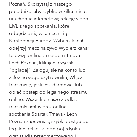
Poznań. Skorzystaj z naszego 
poradnika, aby szybko w kilka minut 
uruchomić internetową relację video 
LIVE z tego spotkania, które 
odbędzie się w ramach Ligi 
Konferencji Europy. Wybierz kanał i 
obejrzyj mecz na żywo Wybierz kanał 
telewizji online z meczem Trnava - 
Lech Poznań, klikając przycisk 
"oglądaj", Zaloguj się na konto lub 
załóż nowego użytkownika, Włącz 
transmisję, jeśli jest darmowa, lub 
opłać dostęp do legalnego streamu 
online. Wszystkie nasze źródła z 
transmisjami tv oraz online 
spotkania Spartak Trnava - Lech 
Poznań zapewniają szybki dostęp do 
legalnej relacji z tego pojedynku 
oraz studia przedmeczowego i 