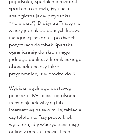
pojedynku, Spartak nie rozegrał 
spotkania o stawkę (sytuacja 
analogiczna jak w przypadku 
“Kolejorza”). Drużyna z Trnavy nie 
zaliczy jednak do udanych ligowej 
inauguracji sezonu – po dwóch 
potyczkach dorobek Spartaka 
ogranicza się do skromnego, 
jednego punktu. Z kronikarskiego 
obowiązku należy także 
przypomnieć, iż w drodze do 3.
Wybierz legalnego dostawcę 
przekazu LIVE i ciesz się płynną 
transmisją telewizyjną lub 
internetową na swoim TV, tablecie 
czy telefonie. Trzy proste kroki 
wystarczą, aby włączyć transmisję 
online z meczu Trnava - Lech 