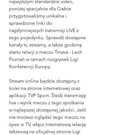
najwyższym standardzie video, 
poniżej specjalnie dla Ciebie 
przygotowaliśmy unikalne i 
sprawdzone linki do 
najpłynniejszych transmisji LIVE z 
tego pojedynku. Sprawdź dostępne 
kanały tv, streamy, a także godzinę 
startu relacji z meczu Trnava - Lech 
Poznań w ramach rozgrywek Ligi 
Konferencji Europy.
Stream online będzie dostępny z 
kolei na stronie internetowej oraz 
aplikacji TVP Sport. Śledź transmisję 
live i wynik meczu z tego spotkania 
w najlepszej dostępnej jakości. Jeśli 
nie możesz oglądać tego meczu na 
żywo w TV, włącz internetową relację 
tekstową na oficjalnej stronie Ligi 