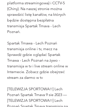
platforma streamingowa) i CCTV-5 
(Chiny). Na naszej stronie można 
sprawdzić listę kanałów, na których 
będzie dostępna bezpłatna 
transmisja Spartak Trnava - Lech 
Poznań.
Spartak Trnawa - Lech Poznań 
transmisja online i tv, mecz na 
Sprawdź gdzie oglądać Spartak 
Trnawa - Lech Poznań na żywo - 
transmisja w tv i live stream online w 
Internecie. Zobacz gdzie obejrzeć 
stream za darmo w tv
[TELEWIZJA SPORTOWA!!] Lech 
Poznań Spartak Trnava 9 sie 2023 — 
[TELEWIZJA SPORTOWA!!] Lech 
Poznań Spartak Trnava transmisja na 