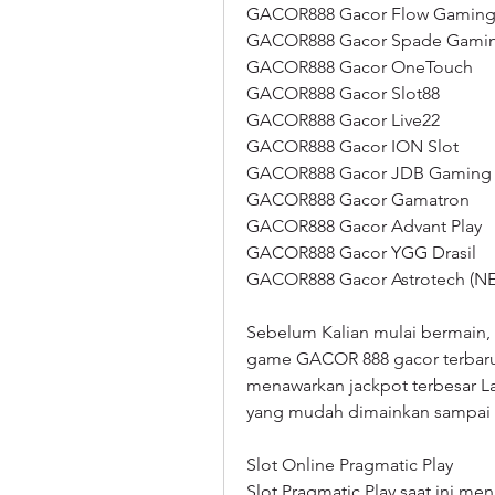
GACOR888 Gacor Flow Gamin
GACOR888 Gacor Spade Gami
GACOR888 Gacor OneTouch
GACOR888 Gacor Slot88
GACOR888 Gacor Live22
GACOR888 Gacor ION Slot
GACOR888 Gacor JDB Gaming
GACOR888 Gacor Gamatron
GACOR888 Gacor Advant Play
GACOR888 Gacor YGG Drasil
GACOR888 Gacor Astrotech (N
Sebelum Kalian mulai bermain,
game GACOR 888 gacor terbaru d
menawarkan jackpot terbesar Lal
yang mudah dimainkan sampai
Slot Online Pragmatic Play
Slot Pragmatic Play saat ini menj