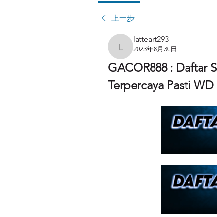
上一步
latteart293
2023年8月30日
latteart293
GACOR888 : Daftar S
Terpercaya Pasti WD H