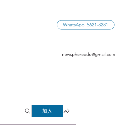
WhatsApp: 5621-8281
newsphereedu@gmail.com
加入