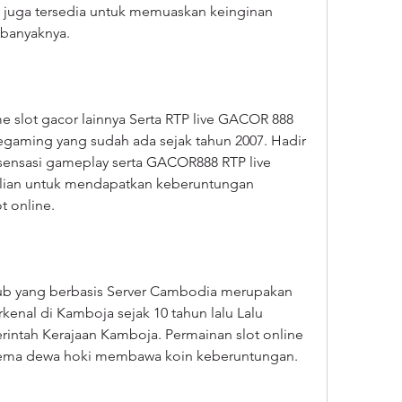
no juga tersedia untuk memuaskan keinginan 
-banyaknya.
e slot gacor lainnya Serta RTP live GACOR 888 
degaming yang sudah ada sejak tahun 2007. Hadir 
u sensasi gameplay serta GACOR888 RTP live 
lian untuk mendapatkan keberuntungan 
t online.
lub yang berbasis Server Cambodia merupakan 
kenal di Kamboja sejak 10 tahun lalu Lalu 
erintah Kerajaan Kamboja. Permainan slot online 
a tema dewa hoki membawa koin keberuntungan.