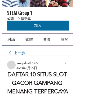
STEM Group 1
公開
·
85 位學生
加入
討論
媒體
會員
關於
上一步
penjahatk265
penjahatk265
2023年8月25日
DAFTAR 10 SITUS SLOT 
GACOR GAMPANG 
MENANG TERPERCAYA 