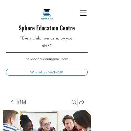
Sphere Education Centre
”Every child, we care, by your
side”
newsphereedu@gmail.com
WhatsApp: 5621-8281
群組