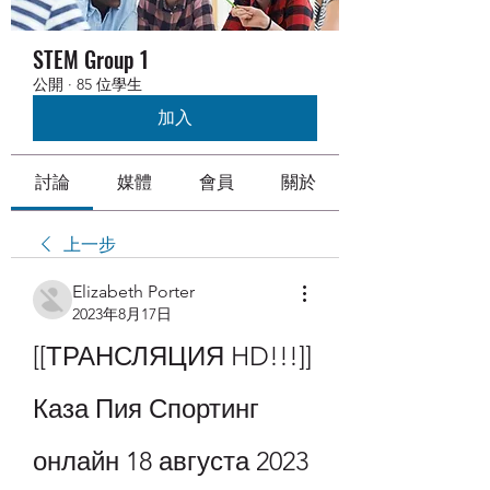
STEM Group 1
公開
·
85 位學生
加入
討論
媒體
會員
關於
上一步
Elizabeth Porter
2023年8月17日
[[ТРАНСЛЯЦИЯ HD!!!]] 
Каза Пия Спортинг 
онлайн 18 августа 2023