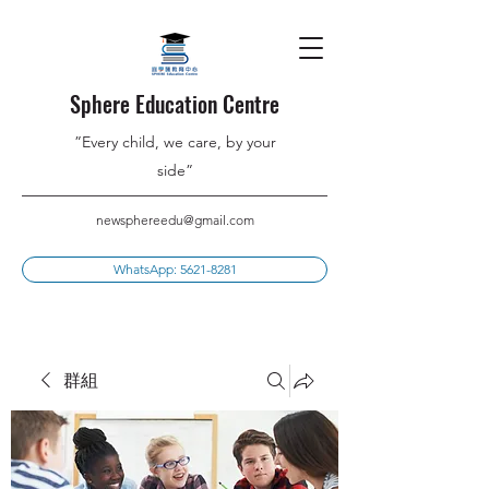
Sphere Education Centre
”Every child, we care, by your
side”
newsphereedu@gmail.com
WhatsApp: 5621-8281
群組