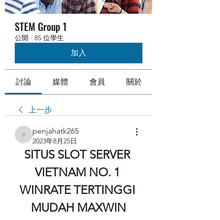
STEM Group 1
公開
·
85 位學生
加入
討論
媒體
會員
關於
上一步
penjahatk265
penjahatk265
2023年8月25日
SITUS SLOT SERVER 
VIETNAM NO. 1 
WINRATE TERTINGGI 
MUDAH MAXWIN