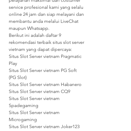
pelayanan maksimal dari costumer 
service profesional kami yang selalu 
online 24 jam dan siap melayani dan 
membantu anda melalui LiveChat 
maupun Whatsapp.
Berikut ini adalah daftar 9 
rekomendasi terbaik situs slot server 
vietnam yang dapat dipercaya:
Situs Slot Server vietnam Pragmatic 
Play
Situs Slot Server vietnam PG Soft 
(PG Slot)
Situs Slot Server vietnam Habanero
Situs Slot Server vietnam CQ9
Situs Slot Server vietnam 
Spadegaming
Situs Slot Server vietnam 
Microgaming
Situs Slot Server vietnam Joker123 