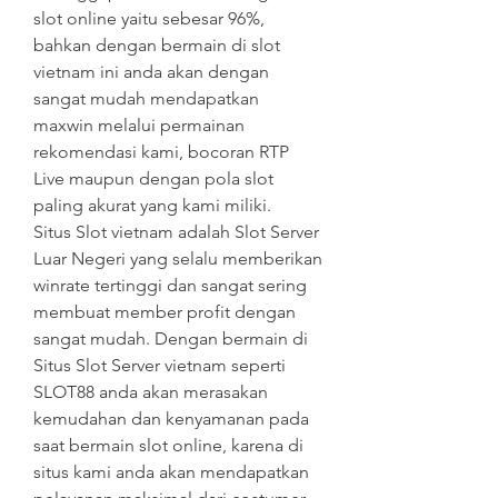
slot online yaitu sebesar 96%, 
bahkan dengan bermain di slot 
vietnam ini anda akan dengan 
sangat mudah mendapatkan 
maxwin melalui permainan 
rekomendasi kami, bocoran RTP 
Live maupun dengan pola slot 
paling akurat yang kami miliki.
Situs Slot vietnam adalah Slot Server 
Luar Negeri yang selalu memberikan 
winrate tertinggi dan sangat sering 
membuat member profit dengan 
sangat mudah. Dengan bermain di 
Situs Slot Server vietnam seperti 
SLOT88 anda akan merasakan 
kemudahan dan kenyamanan pada 
saat bermain slot online, karena di 
situs kami anda akan mendapatkan 