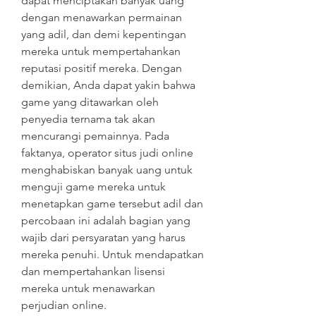
dapat menciptakan banyak uang 
dengan menawarkan permainan 
yang adil, dan demi kepentingan 
mereka untuk mempertahankan 
reputasi positif mereka. Dengan 
demikian, Anda dapat yakin bahwa 
game yang ditawarkan oleh 
penyedia ternama tak akan 
mencurangi pemainnya. Pada 
faktanya, operator situs judi online 
menghabiskan banyak uang untuk 
menguji game mereka untuk 
menetapkan game tersebut adil dan 
percobaan ini adalah bagian yang 
wajib dari persyaratan yang harus 
mereka penuhi. Untuk mendapatkan 
dan mempertahankan lisensi 
mereka untuk menawarkan 
perjudian online.