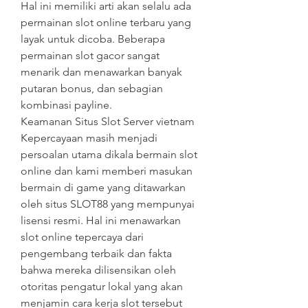
Hal ini memiliki arti akan selalu ada 
permainan slot online terbaru yang 
layak untuk dicoba. Beberapa 
permainan slot gacor sangat 
menarik dan menawarkan banyak 
putaran bonus, dan sebagian 
kombinasi payline.
Keamanan Situs Slot Server vietnam
Kepercayaan masih menjadi 
persoalan utama dikala bermain slot 
online dan kami memberi masukan 
bermain di game yang ditawarkan 
oleh situs SLOT88 yang mempunyai 
lisensi resmi. Hal ini menawarkan 
slot online tepercaya dari 
pengembang terbaik dan fakta 
bahwa mereka dilisensikan oleh 
otoritas pengatur lokal yang akan 
menjamin cara kerja slot tersebut 