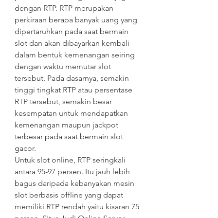
dengan RTP. RTP merupakan 
perkiraan berapa banyak uang yang 
dipertaruhkan pada saat bermain 
slot dan akan dibayarkan kembali 
dalam bentuk kemenangan seiring 
dengan waktu memutar slot 
tersebut. Pada dasarnya, semakin 
tinggi tingkat RTP atau persentase 
RTP tersebut, semakin besar 
kesempatan untuk mendapatkan 
kemenangan maupun jackpot 
terbesar pada saat bermain slot 
gacor.
Untuk slot online, RTP seringkali 
antara 95-97 persen. Itu jauh lebih 
bagus daripada kebanyakan mesin 
slot berbasis offline yang dapat 
memiliki RTP rendah yaitu kisaran 75 