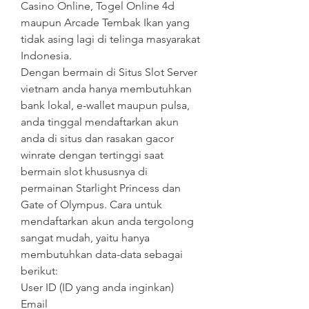
Casino Online, Togel Online 4d 
maupun Arcade Tembak Ikan yang 
tidak asing lagi di telinga masyarakat 
Indonesia.
Dengan bermain di Situs Slot Server 
vietnam anda hanya membutuhkan 
bank lokal, e-wallet maupun pulsa, 
anda tinggal mendaftarkan akun 
anda di situs dan rasakan gacor 
winrate dengan tertinggi saat 
bermain slot khususnya di 
permainan Starlight Princess dan 
Gate of Olympus. Cara untuk 
mendaftarkan akun anda tergolong 
sangat mudah, yaitu hanya 
membutuhkan data-data sebagai 
berikut:
User ID (ID yang anda inginkan)
Email