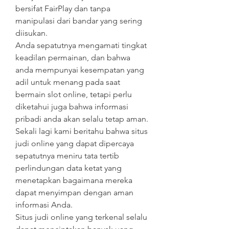
bersifat FairPlay dan tanpa 
manipulasi dari bandar yang sering 
diisukan.
Anda sepatutnya mengamati tingkat 
keadilan permainan, dan bahwa 
anda mempunyai kesempatan yang 
adil untuk menang pada saat 
bermain slot online, tetapi perlu 
diketahui juga bahwa informasi 
pribadi anda akan selalu tetap aman. 
Sekali lagi kami beritahu bahwa situs 
judi online yang dapat dipercaya 
sepatutnya meniru tata tertib 
perlindungan data ketat yang 
menetapkan bagaimana mereka 
dapat menyimpan dengan aman 
informasi Anda.
Situs judi online yang terkenal selalu 