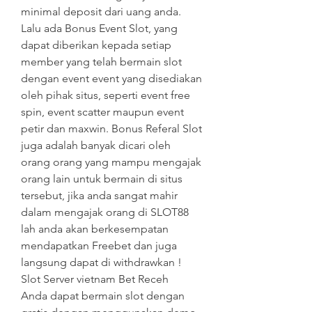
minimal deposit dari uang anda.
Lalu ada Bonus Event Slot, yang 
dapat diberikan kepada setiap 
member yang telah bermain slot 
dengan event event yang disediakan 
oleh pihak situs, seperti event free 
spin, event scatter maupun event 
petir dan maxwin. Bonus Referal Slot 
juga adalah banyak dicari oleh 
orang orang yang mampu mengajak 
orang lain untuk bermain di situs 
tersebut, jika anda sangat mahir 
dalam mengajak orang di SLOT88 
lah anda akan berkesempatan 
mendapatkan Freebet dan juga 
langsung dapat di withdrawkan !
Slot Server vietnam Bet Receh
Anda dapat bermain slot dengan 