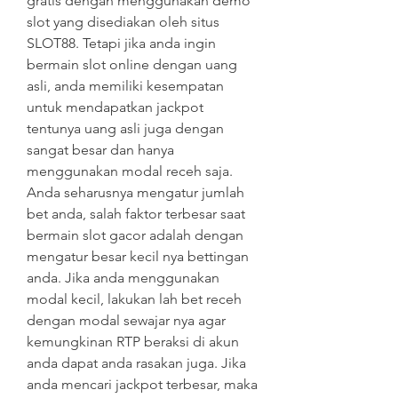
gratis dengan menggunakan demo 
slot yang disediakan oleh situs 
SLOT88. Tetapi jika anda ingin 
bermain slot online dengan uang 
asli, anda memiliki kesempatan 
untuk mendapatkan jackpot 
tentunya uang asli juga dengan 
sangat besar dan hanya 
menggunakan modal receh saja. 
Anda seharusnya mengatur jumlah 
bet anda, salah faktor terbesar saat 
bermain slot gacor adalah dengan 
mengatur besar kecil nya bettingan 
anda. Jika anda menggunakan 
modal kecil, lakukan lah bet receh 
dengan modal sewajar nya agar 
kemungkinan RTP beraksi di akun 
anda dapat anda rasakan juga. Jika 
anda mencari jackpot terbesar, maka 