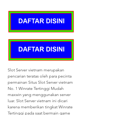
Slot Server vietnam merupakan 
pencarian teratas oleh para pecinta 
permainan Situs Slot Server vietnam 
No. 1 Winrate Tertinggi Mudah 
maxwin yang menggunakan server 
luar. Slot Server vietnam ini dicari 
karena memberikan tingkat Winrate 
Tertinggi pada saat bermain game 