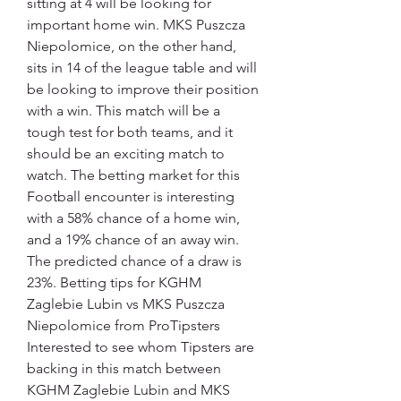
sitting at 4 will be looking for 
important home win. MKS Puszcza 
Niepolomice, on the other hand, 
sits in 14 of the league table and will 
be looking to improve their position 
with a win. This match will be a 
tough test for both teams, and it 
should be an exciting match to 
watch. The betting market for this 
Football encounter is interesting 
with a 58% chance of a home win, 
and a 19% chance of an away win. 
The predicted chance of a draw is 
23%. Betting tips for KGHM 
Zaglebie Lubin vs MKS Puszcza 
Niepolomice from ProTipsters 
Interested to see whom Tipsters are 
backing in this match between 
KGHM Zaglebie Lubin and MKS 