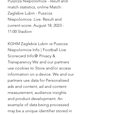
Puszcza Niepolomice - result and 
match statistics, online Match: 
Zaglebie Lubin - Puszcza 
Niepolomice. Live. Result and 
current score. August 18, 2023 - 
11:00 Stadion
KGHM Zaglebie Lubin vs Puszcza 
Niepolomice Info | Football Live 
Scorecard Info🍪 Privacy & 
Transparency We and our partners 
use cookies to Store and/or access 
information on a device. We and our 
partners use data for Personalised 
ads and content, ad and content 
measurement, audience insights 
and product development. An 
example of data being processed 
may be a unique identifier stored in 