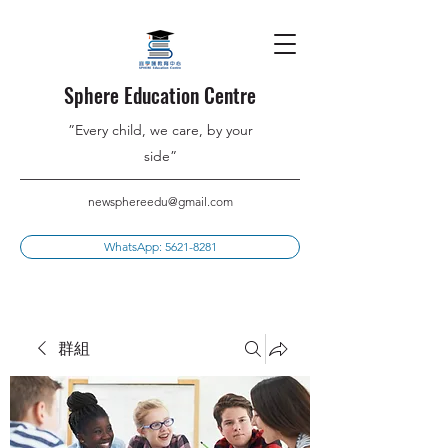
Sphere Education Centre
”Every child, we care, by your
side”
newsphereedu@gmail.com
WhatsApp: 5621-8281
群組