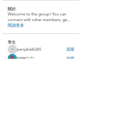
關於
Welcome to the group! You can
connect with other members, ge
...
閱讀更多
學生
penjahatk265
追蹤
penjahatk265
NI9RO T1
追蹤
latteart293
追蹤
latteart293
Paturo Pls
追蹤
abakaz.az
追蹤
abakaz.az
查看所有學生（85）