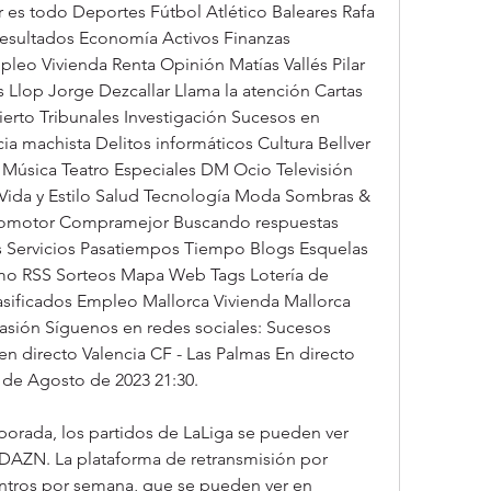
es todo Deportes Fútbol Atlético Baleares Rafa 
sultados Economía Activos Finanzas 
leo Vivienda Renta Opinión Matías Vallés Pilar 
Llop Jorge Dezcallar Llama la atención Cartas 
erto Tribunales Investigación Sucesos en 
a machista Delitos informáticos Cultura Bellver 
 Música Teatro Especiales DM Ocio Televisión 
Vida y Estilo Salud Tecnología Moda Sombras & 
omotor Compramejor Buscando respuestas 
 Servicios Pasatiempos Tiempo Blogs Esquelas 
mo RSS Sorteos Mapa Web Tags Lotería de 
sificados Empleo Mallorca Vivienda Mallorca 
asión Síguenos en redes sociales: Sucesos 
en directo Valencia CF - Las Palmas En directo 
 de Agosto de 2023 21:30.
orada, los partidos de LaLiga se pueden ver 
 DAZN. La plataforma de retransmisión por 
entros por semana, que se pueden ver en 