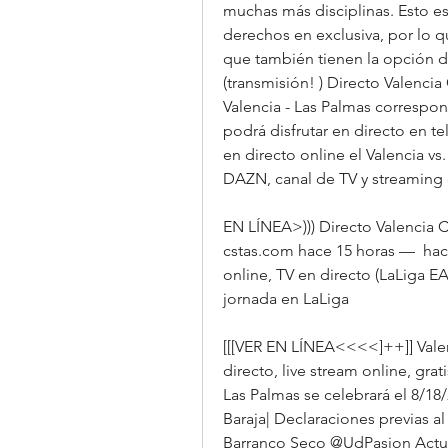
muchas más disciplinas. Esto e
derechos en exclusiva, por lo q
que también tienen la opción de
(transmisión! ) Directo Valencia
Valencia - Las Palmas correspon
podrá disfrutar en directo en t
en directo online el Valencia vs.
DAZN, canal de TV y streaming e
EN LÍNEA>))) Directo Valencia 
cstas.com hace 15 horas —  hace
online, TV en directo (LaLiga EA 
jornada en LaLiga
[[[VER EN LÍNEA<<<<]++]] Valen
directo, live stream online, grati
Las Palmas se celebrará el 8/18/2
Baraja| Declaraciones previas a
Barranco Seco @UdPasion Actual