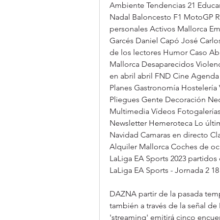
Ambiente Tendencias 21 Educar 
Nadal Baloncesto F1 MotoGP Re
personales Activos Mallorca Emp
Garcés Daniel Capó José Carlos 
de los lectores Humor Caso Abi
Mallorca Desaparecidos Violenci
en abril abril FND Cine Agenda
Planes Gastronomía Hostelería 
Pliegues Gente Decoración Ne
Multimedia Vídeos Fotogalerías
Newsletter Hemeroteca Lo últi
Navidad Camaras en directo Cla
Alquiler Mallorca Coches de oc
LaLiga EA Sports 2023 partidos 
LaLiga EA Sports - Jornada 2 18
DAZNA partir de la pasada temp
también a través de la señal de
'streaming' emitirá cinco encu