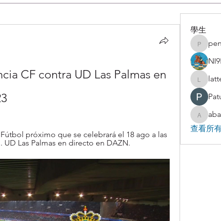
學生
pen
penjaha
NI9
cia CF contra UD Las Palmas en 
lat
latteart
23
Pat
aba
abakaz.
查看所有
útbol próximo que se celebrará el 18 ago a las 
vs. UD Las Palmas en directo en DAZN.