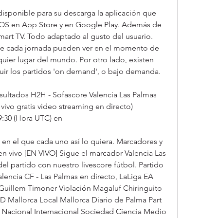
disponible para su descarga la aplicación que 
iOS en App Store y en Google Play. Además de 
mart TV. Todo adaptado al gusto del usuario. 
de cada jornada pueden ver en el momento de 
uier lugar del mundo. Por otro lado, existen 
eguir los partidos 'on demand', o bajo demanda.
esultados H2H - Sofascore Valencia Las Palmas 
vivo gratis video streaming en directo) 
9:30 (Hora UTC) en
e en el que cada uno así lo quiera. Marcadores y 
en vivo [EN VIVO] Sigue el marcador Valencia Las 
el partido con nuestro livescore fútbol. Partido 
lencia CF - Las Palmas en directo, LaLiga EA 
uillem Timoner Violación Magaluf Chiringuito 
Mallorca Local Mallorca Diario de Palma Part 
 Nacional Internacional Sociedad Ciencia Medio 