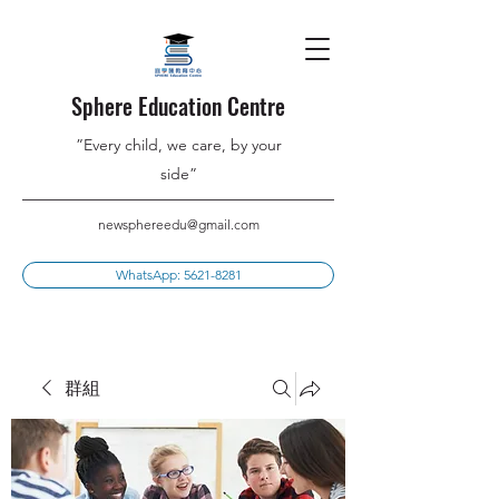
Sphere Education Centre
”Every child, we care, by your
side”
newsphereedu@gmail.com
WhatsApp: 5621-8281
群組