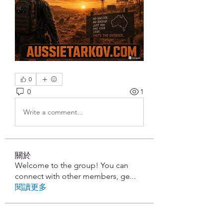
0
0
1
Write a comment...
關於
Welcome to the group! You can
connect with other members, ge
...
閱讀更多
學生