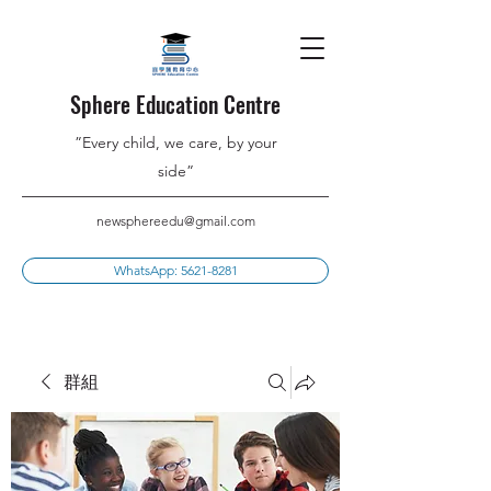
Sphere Education Centre
”Every child, we care, by your
side”
newsphereedu@gmail.com
WhatsApp: 5621-8281
群組