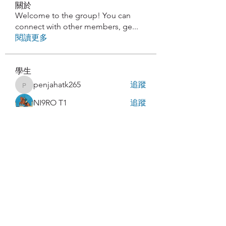
關於
Welcome to the group! You can
connect with other members, ge
...
閱讀更多
學生
penjahatk265
追蹤
penjahatk265
NI9RO T1
追蹤
latteart293
追蹤
latteart293
Paturo Pls
追蹤
abakaz.az
追蹤
abakaz.az
查看所有學生（85）