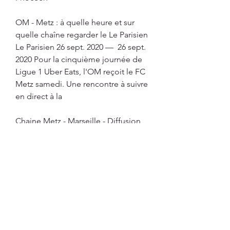
OM - Metz : à quelle heure et sur 
quelle chaîne regarder le Le Parisien 
Le Parisien 26 sept. 2020 —  26 sept. 
2020 Pour la cinquième journée de 
Ligue 1 Uber Eats, l'OM reçoit le FC 
Metz samedi. Une rencontre à suivre 
en direct à la
Chaine Metz - Marseille - Diffusion 
Ligue 1 - Programme TV Foot il y a 
18 heures — Metz Marseille est un 
match de Ligue 1. Ce match Metz 
OM aura lieu : Vendredi 18 août. 
Horaire du match Metz Marseille: 
21:00 (en
Metz - OM : Sur quelle chaîne et à 