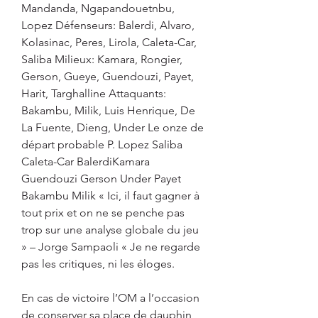
Mandanda, Ngapandouetnbu, 
Lopez Défenseurs: Balerdi, Alvaro, 
Kolasinac, Peres, Lirola, Caleta-Car, 
Saliba Milieux: Kamara, Rongier, 
Gerson, Gueye, Guendouzi, Payet, 
Harit, Targhalline Attaquants: 
Bakambu, Milik, Luis Henrique, De 
La Fuente, Dieng, Under Le onze de 
départ probable P. Lopez Saliba 
Caleta-Car BalerdiKamara 
Guendouzi Gerson Under Payet 
Bakambu Milik « Ici, il faut gagner à 
tout prix et on ne se penche pas 
trop sur une analyse globale du jeu 
» – Jorge Sampaoli « Je ne regarde 
pas les critiques, ni les éloges.
En cas de victoire l’OM a l’occasion 
de conserver sa place de dauphin 