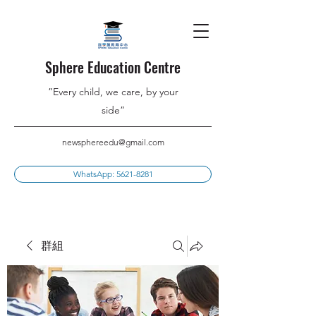
Sphere Education Centre
”Every child, we care, by your
side”
newsphereedu@gmail.com
WhatsApp: 5621-8281
群組