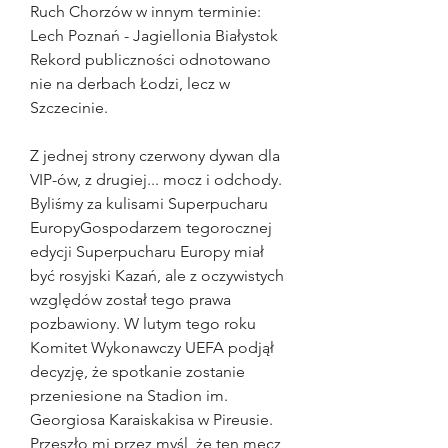
Ruch Chorzów w innym terminie: 
Lech Poznań - Jagiellonia Białystok 
Rekord publiczności odnotowano 
nie na derbach Łodzi, lecz w 
Szczecinie.
Z jednej strony czerwony dywan dla 
VIP-ów, z drugiej... mocz i odchody. 
Byliśmy za kulisami Superpucharu 
EuropyGospodarzem tegorocznej 
edycji Superpucharu Europy miał 
być rosyjski Kazań, ale z oczywistych 
względów został tego prawa 
pozbawiony. W lutym tego roku 
Komitet Wykonawczy UEFA podjął 
decyzję, że spotkanie zostanie 
przeniesione na Stadion im. 
Georgiosa Karaiskakisa w Pireusie. 
Przeszło mi przez myśl, że ten mecz 