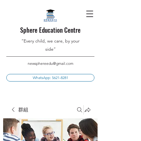
Sphere Education Centre
”Every child, we care, by your
side”
newsphereedu@gmail.com
WhatsApp: 5621-8281
群組