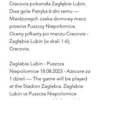
Cracovia pokonała Zagłębie Lubin. 
Dwa gole Patryka 6 dni temu — 
Miedziowych czeka domowy mecz 
przeciw Puszczy Niepołomice. 
Oceny piłkarzy po meczu Cracovia - 
Zagłębie Lubin (w skali 1-6):. 
Cracovia.
Zaglebie Lubin - Puszcza 
Niepolomice 18.08.2023 - Azscore za 
1 dzień — The game will be played 
at the Stadion Zaglebia. Zaglebie 
Lubin vs Puszcza Niepolomice 
score, statistics, and full match live 
broadcast can
Fortuna Puchar Polski: Rozlosowano 
pary 1. rundy, Zagłębie Lubin trafiło 
na Śląsk WrocławW siedzibie 