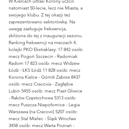
W Kielcach ultrasi Korony uczcili 
natomiast 50-lecie, lecz nie Miasta, a 
swojego klubu. Z tej okazji też 
zaprezentowano sektorówkę. Na 
uwagę zasługuje frekwencja, 
zbliżona do tej z inauguracji sezonu. 
Ranking frekwencji na meczach 4. 
kolejki PKO Ekstraklasy: 17 842 osób: 
mecz Pogoń Szczecin - Radomiak 
Radom 17 823 osób: mecz Widzew 
Łódź - ŁKS Łódź 11 828 osób: mecz 
Korona Kielce - Górnik Zabrze 8437 
osób: mecz Cracovia - Zagłębie 
Lubin 5455 osób: mecz Piast Gliwice 
- Raków Częstochowa 5313 osób: 
mecz Puszcza Niepołomice - Legia 
Warszawa (na Cracovii) 5207 osób: 
mecz Stal Mielec - Śląsk Wrocław 
3458 osób: mecz Warta Poznań - 